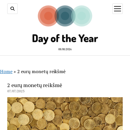
open
menu
08/08/2026
Home
»
2 eurų monetų reikšmė
2 eurų monetų reikšmė
07/07/2023