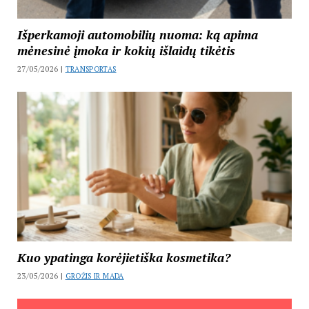
Išperkamoji automobilių nuoma: ką apima
mėnesinė įmoka ir kokių išlaidų tikėtis
27/05/2026 |
TRANSPORTAS
Kuo ypatinga korėjietiška kosmetika?
23/05/2026 |
GROŽIS IR MADA