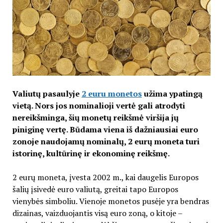
Valiutų pasaulyje
2 euru monetos
užima ypatingą
vietą. Nors jos nominalioji vertė gali atrodyti
nereikšminga, šių monetų reikšmė viršija jų
piniginę vertę. Būdama viena iš dažniausiai euro
zonoje naudojamų nominalų, 2 eurų moneta turi
istorinę, kultūrinę ir ekonominę reikšmę.
2 eurų moneta, įvesta 2002 m., kai daugelis Europos
šalių įsivedė euro valiutą, greitai tapo Europos
vienybės simboliu. Vienoje monetos pusėje yra bendras
dizainas, vaizduojantis visą euro zoną, o kitoje –