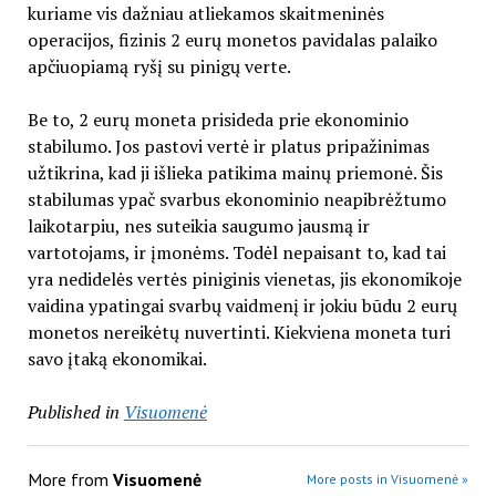
kuriame vis dažniau atliekamos skaitmeninės
operacijos, fizinis 2 eurų monetos pavidalas palaiko
apčiuopiamą ryšį su pinigų verte.
Be to, 2 eurų moneta prisideda prie ekonominio
stabilumo. Jos pastovi vertė ir platus pripažinimas
užtikrina, kad ji išlieka patikima mainų priemonė. Šis
stabilumas ypač svarbus ekonominio neapibrėžtumo
laikotarpiu, nes suteikia saugumo jausmą ir
vartotojams, ir įmonėms. Todėl nepaisant to, kad tai
yra nedidelės vertės piniginis vienetas, jis ekonomikoje
vaidina ypatingai svarbų vaidmenį ir jokiu būdu 2 eurų
monetos nereikėtų nuvertinti. Kiekviena moneta turi
savo įtaką ekonomikai.
Published in
Visuomenė
More from
Visuomenė
More posts in Visuomenė »