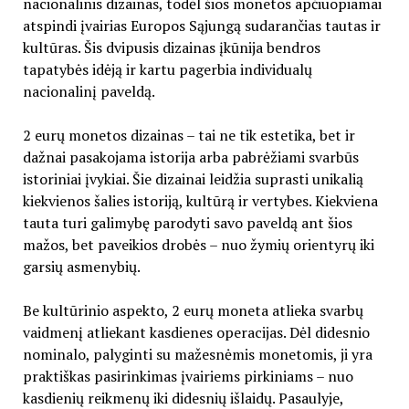
nacionalinis dizainas, todėl šios monetos apčiuopiamai
atspindi įvairias Europos Sąjungą sudarančias tautas ir
kultūras. Šis dvipusis dizainas įkūnija bendros
tapatybės idėją ir kartu pagerbia individualų
nacionalinį paveldą.
2 eurų monetos dizainas – tai ne tik estetika, bet ir
dažnai pasakojama istorija arba pabrėžiami svarbūs
istoriniai įvykiai. Šie dizainai leidžia suprasti unikalią
kiekvienos šalies istoriją, kultūrą ir vertybes. Kiekviena
tauta turi galimybę parodyti savo paveldą ant šios
mažos, bet paveikios drobės – nuo žymių orientyrų iki
garsių asmenybių.
Be kultūrinio aspekto, 2 eurų moneta atlieka svarbų
vaidmenį atliekant kasdienes operacijas. Dėl didesnio
nominalo, palyginti su mažesnėmis monetomis, ji yra
praktiškas pasirinkimas įvairiems pirkiniams – nuo
kasdienių reikmenų iki didesnių išlaidų. Pasaulyje,