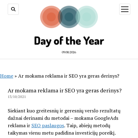
open
menu
09/08/2026
Home
»
Ar mokama reklama ir SEO yra geras derinys?
Ar mokama reklama ir SEO yra geras derinys?
13/10/2021
Siekiant kuo greitesnių ir geresnių verslo rezultatų
dažnai derinami du metodai – mokama GoogleAds
reklama ir
SEO paslaugos
. Taip, abiejų metodų
taikymas vienu metu padidina investicijų poreikį.