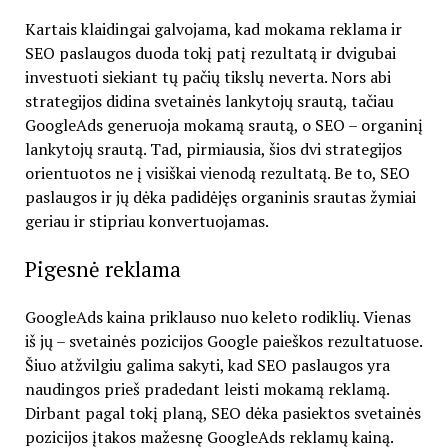
Kartais klaidingai galvojama, kad mokama reklama ir
SEO paslaugos duoda tokį patį rezultatą ir dvigubai
investuoti siekiant tų pačių tikslų neverta. Nors abi
strategijos didina svetainės lankytojų srautą, tačiau
GoogleAds generuoja mokamą srautą, o SEO – organinį
lankytojų srautą. Tad, pirmiausia, šios dvi strategijos
orientuotos ne į visiškai vienodą rezultatą. Be to, SEO
paslaugos ir jų dėka padidėjęs organinis srautas žymiai
geriau ir stipriau konvertuojamas.
Pigesnė reklama
GoogleAds kaina priklauso nuo keleto rodiklių. Vienas
iš jų – svetainės pozicijos Google paieškos rezultatuose.
Šiuo atžvilgiu galima sakyti, kad SEO paslaugos yra
naudingos prieš pradedant leisti mokamą reklamą.
Dirbant pagal tokį planą, SEO dėka pasiektos svetainės
pozicijos įtakos mažesnę GoogleAds reklamų kainą.