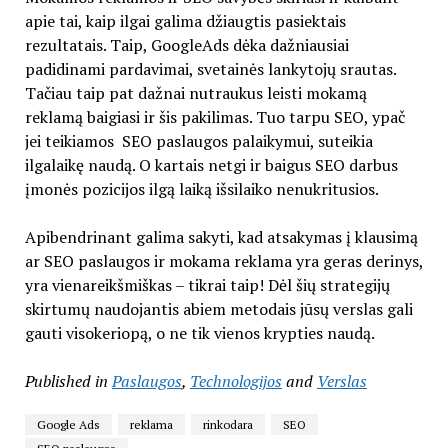
apie tai, kaip ilgai galima džiaugtis pasiektais
rezultatais. Taip, GoogleAds dėka dažniausiai
padidinami pardavimai, svetainės lankytojų srautas.
Tačiau taip pat dažnai nutraukus leisti mokamą
reklamą baigiasi ir šis pakilimas. Tuo tarpu SEO, ypač
jei teikiamos SEO paslaugos palaikymui, suteikia
ilgalaikę naudą. O kartais netgi ir baigus SEO darbus
įmonės pozicijos ilgą laiką išsilaiko nenukritusios.
Apibendrinant galima sakyti, kad atsakymas į klausimą
ar SEO paslaugos ir mokama reklama yra geras derinys,
yra vienareikšmiškas – tikrai taip! Dėl šių strategijų
skirtumų naudojantis abiem metodais jūsų verslas gali
gauti visokeriopą, o ne tik vienos krypties naudą.
Published in
Paslaugos
,
Technologijos
and
Verslas
Google Ads
reklama
rinkodara
SEO