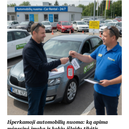
Išperkamoji automobilių nuoma: ką apima
mėnesinė įmoka ir kokių išlaidų tikėtis