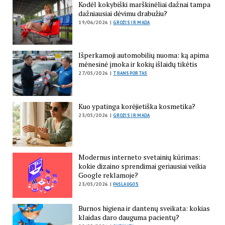
Kodėl kokybiški marškinėliai dažnai tampa
dažniausiai dėvimu drabužiu?
19/06/2026 |
GROŽIS IR MADA
Išperkamoji automobilių nuoma: ką apima
mėnesinė įmoka ir kokių išlaidų tikėtis
27/05/2026 |
TRANSPORTAS
Kuo ypatinga korėjietiška kosmetika?
23/05/2026 |
GROŽIS IR MADA
Modernus interneto svetainių kūrimas:
kokie dizaino sprendimai geriausiai veikia
Google reklamoje?
23/05/2026 |
PASLAUGOS
Burnos higiena ir dantenų sveikata: kokias
klaidas daro dauguma pacientų?