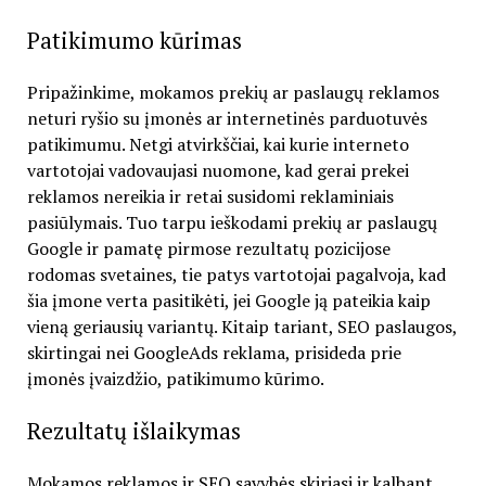
Patikimumo kūrimas
Pripažinkime, mokamos prekių ar paslaugų reklamos
neturi ryšio su įmonės ar internetinės parduotuvės
patikimumu. Netgi atvirkščiai, kai kurie interneto
vartotojai vadovaujasi nuomone, kad gerai prekei
reklamos nereikia ir retai susidomi reklaminiais
pasiūlymais. Tuo tarpu ieškodami prekių ar paslaugų
Google ir pamatę pirmose rezultatų pozicijose
rodomas svetaines, tie patys vartotojai pagalvoja, kad
šia įmone verta pasitikėti, jei Google ją pateikia kaip
vieną geriausių variantų. Kitaip tariant, SEO paslaugos,
skirtingai nei GoogleAds reklama, prisideda prie
įmonės įvaizdžio, patikimumo kūrimo.
Rezultatų išlaikymas
Mokamos reklamos ir SEO savybės skiriasi ir kalbant