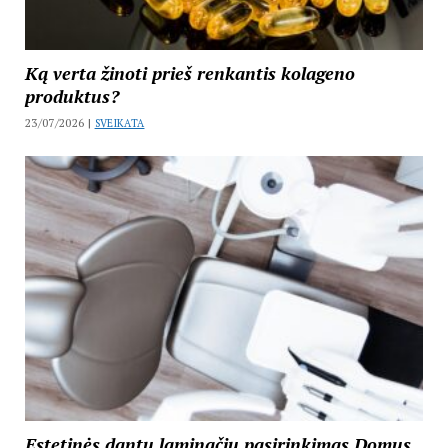
Ką verta žinoti prieš renkantis kolageno
produktus?
23/07/2026 |
SVEIKATA
Estetinės dantų laminačių pasirinkimas Domus