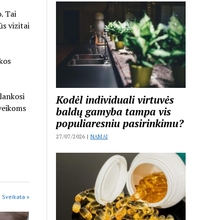
. Tai
s vizitai
ikos
 lankosi
Kodėl individuali virtuvės
sveikoms
baldų gamyba tampa vis
populiaresniu pasirinkimu?
27/07/2026 |
NAMAI
 Sveikata »