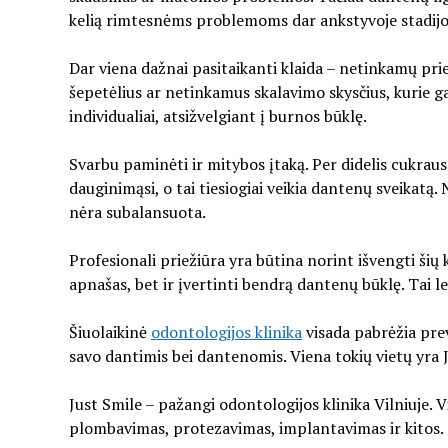
kelią rimtesnėms problemoms dar ankstyvoje stadijo
Dar viena dažnai pasitaikanti klaida – netinkamų pri
šepetėlius ar netinkamus skalavimo skysčius, kurie 
individualiai, atsižvelgiant į burnos būklę.
Svarbu paminėti ir mitybos įtaką. Per didelis cukraus
dauginimąsi, o tai tiesiogiai veikia dantenų sveikatą
nėra subalansuota.
Profesionali priežiūra yra būtina norint išvengti šių
apnašas, bet ir įvertinti bendrą dantenų būklę. Tai l
Šiuolaikinė
odontologijos klinika
visada pabrėžia prev
savo dantimis bei dantenomis. Viena tokių vietų yra 
Just Smile – pažangi odontologijos klinika Vilniuje. 
plombavimas, protezavimas, implantavimas ir kitos.