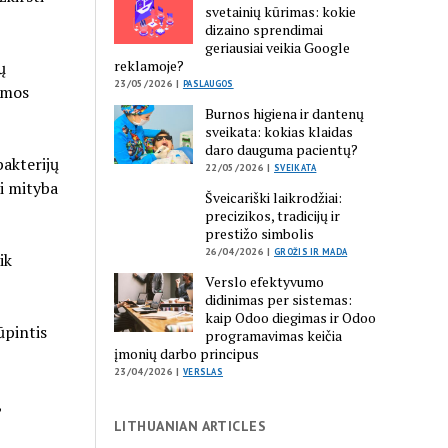
svetainių kūrimas: kokie
dizaino sprendimai
geriausiai veikia Google
reklamoje?
ų
23/05/2026 |
PASLAUGOS
amos
Burnos higiena ir dantenų
sveikata: kokias klaidas
daro dauguma pacientų?
bakterijų
22/05/2026 |
SVEIKATA
ei mityba
Šveicariški laikrodžiai:
precizikos, tradicijų ir
prestižo simbolis
26/04/2026 |
GROŽIS IR MADA
ik
Verslo efektyvumo
didinimas per sistemas:
kaip Odoo diegimas ir Odoo
ūpintis
programavimas keičia
įmonių darbo principus
23/04/2026 |
VERSLAS
,
LITHUANIAN ARTICLES