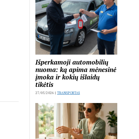
Išperkamoji automobilių
nuoma: ką apima mėnesinė
įmoka ir kokių išlaidų
tikėtis
27/05/2026 |
TRANSPORTAS