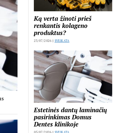
Ką verta žinoti prieš
renkantis kolageno
produktus?
23/07/2026 |
SVEIKATA
us
Estetinės dantų laminačių
pasirinkimas Domus
Dentes klinikoje
05/07/2026 |
SVEIKATA