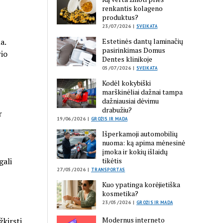
renkantis kolageno
produktus?
23/07/2026 |
SVEIKATA
Estetinės dantų laminačių
a.
pasirinkimas Domus
rio
Dentes klinikoje
05/07/2026 |
SVEIKATA
Kodėl kokybiški
marškinėliai dažnai tampa
dažniausiai dėvimu
drabužiu?
r
19/06/2026 |
GROŽIS IR MADA
Išperkamoji automobilių
nuoma: ką apima mėnesinė
įmoka ir kokių išlaidų
tikėtis
gali
27/05/2026 |
TRANSPORTAS
Kuo ypatinga korėjietiška
kosmetika?
23/05/2026 |
GROŽIS IR MADA
Modernus interneto
žkirsti