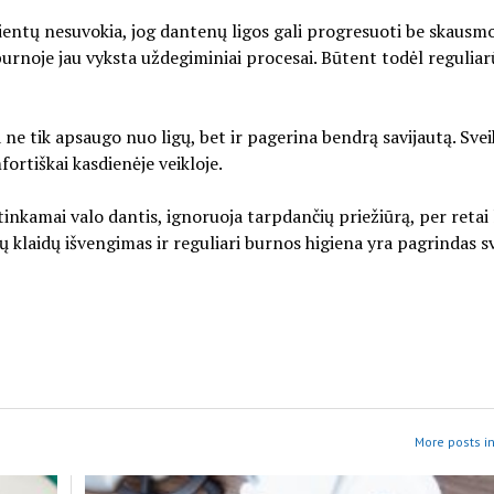
cientų nesuvokia, jog dantenų ligos gali progresuoti be skausmo
 burnoje jau vyksta uždegiminiai procesai. Būtent todėl reguliarū
ne tik apsaugo nuo ligų, bet ir pagerina bendrą savijautą. Sve
ortiškai kasdienėje veikloje.
inkamai valo dantis, ignoruoja tarpdančių priežiūrą, per retai
ų klaidų išvengimas ir reguliari burnos higiena yra pagrindas 
More posts in