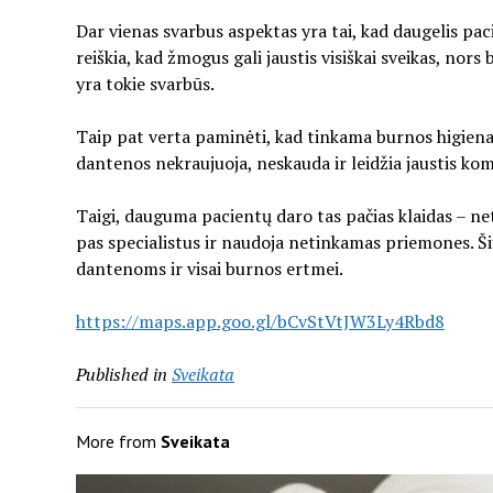
Dar vienas svarbus aspektas yra tai, kad daugelis pa
reiškia, kad žmogus gali jaustis visiškai sveikas, nors
yra tokie svarbūs.
Taip pat verta paminėti, kad tinkama burnos higiena 
dantenos nekraujuoja, neskauda ir leidžia jaustis komf
Taigi, dauguma pacientų daro tas pačias klaidas – net
pas specialistus ir naudoja netinkamas priemones. Ši
dantenoms ir visai burnos ertmei.
https://maps.app.goo.gl/bCvStVtJW3Ly4Rbd8
Published in
Sveikata
More from
Sveikata