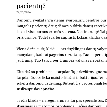
pacientų?
22/05/2026
Dantenų sveikata yra vienas svarbiausių bendros burn
Daugelis pacientų daug dėmesio skiria dantų estetika
laikosi visa burnos ertmės sistema. Net ir kruopščiai 
prižiūrimos. Todėl svarbu suprasti, kokias klaidas daž
Viena dažniausių klaidų – netaisyklingas dantų valym
manydami, kad tai pagerins rezultatą. Tačiau per stip
jautrumą. Tuo tarpu per trumpas valymas nepašalina
Kita dažna problema – tarpdančių priežiūros ignoravi
tarpdančiuose lieka maisto likučiai ir bakterijos. Jei 
sukelti dantenų uždegimą. Būtent čia profesionali bur
susikaupusias apnašas.
Trečia klaida – nereguliarūs vizitai pas specialistus. 
skausmas ar matomos problemos. Tačiau dantenų ligos 