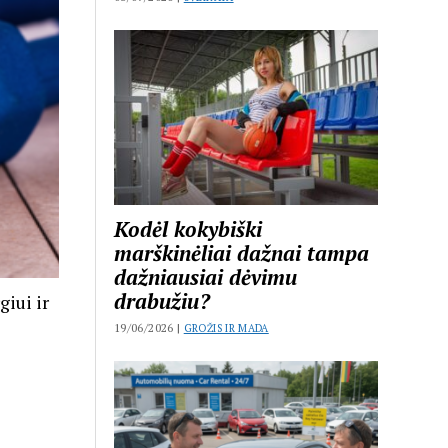
Kodėl kokybiški
marškinėliai dažnai tampa
dažniausiai dėvimu
drabužiu?
iui ir
19/06/2026 |
GROŽIS IR MADA