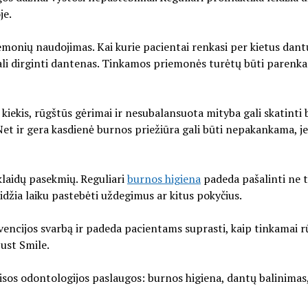
je.
emonių naudojimas. Kai kurie pacientai renkasi per kietus dant
gali dirginti dantenas. Tinkamos priemonės turėtų būti parenk
 kiekis, rūgštūs gėrimai ir nesubalansuota mityba gali skatinti 
. Net ir gera kasdienė burnos priežiūra gali būti nepakankama, j
 klaidų pasekmių. Reguliari
burnos higiena
padeda pašalinti ne t
eidžia laiku pastebėti uždegimus ar kitus pokyčius.
encijos svarbą ir padeda pacientams suprasti, kaip tinkamai r
Just Smile.
Visos odontologijos paslaugos: burnos higiena, dantų balinimas