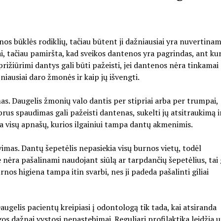
os būklės rodiklių, tačiau būtent ji dažniausiai yra nuvertinam
i, tačiau pamiršta, kad sveikos dantenos yra pagrindas, ant ku
prižiūrimi dantys gali būti pažeisti, jei dantenos nėra tinkamai
niausiai daro žmonės ir kaip jų išvengti.
as. Daugelis žmonių valo dantis per stipriai arba per trumpai,
rus spaudimas gali pažeisti dantenas, sukelti jų atsitraukimą i
 visų apnašų, kurios ilgainiui tampa dantų akmenimis.
mas. Dantų šepetėlis nepasiekia visų burnos vietų, todėl
jie nėra pašalinami naudojant siūlą ar tarpdančių šepetėlius, tai 
nos higiena tampa itin svarbi, nes ji padeda pašalinti giliai
Daugelis pacientų kreipiasi į odontologą tik tada, kai atsiranda
dažnai vystosi nepastebimai. Reguliari profilaktika leidžia u