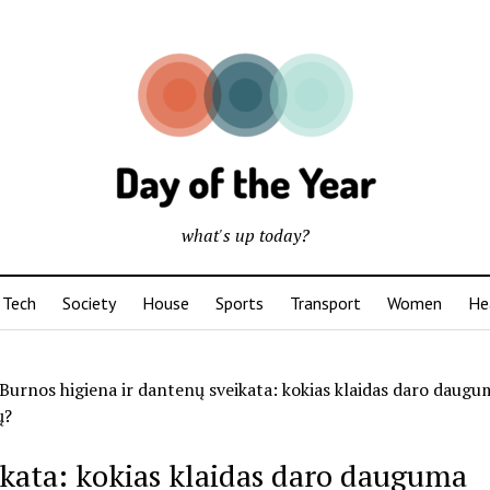
what's up today?
Tech
Society
House
Sports
Transport
Women
He
Burnos higiena ir dantenų sveikata: kokias klaidas daro daugu
ų?
ikata: kokias klaidas daro dauguma