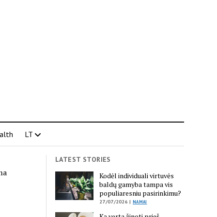
alth
LT
LATEST STORIES
ma
Kodėl individuali virtuvės
baldų gamyba tampa vis
populiaresniu pasirinkimu?
27/07/2026 |
NAMAI
Ką verta žinoti prieš