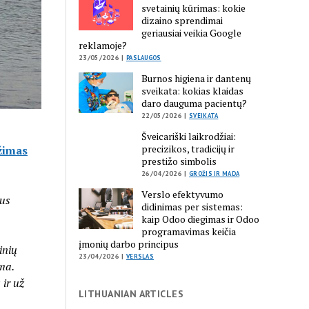
svetainių kūrimas: kokie
dizaino sprendimai
geriausiai veikia Google
reklamoje?
23/05/2026 |
PASLAUGOS
Burnos higiena ir dantenų
sveikata: kokias klaidas
daro dauguma pacientų?
22/05/2026 |
SVEIKATA
Šveicariški laikrodžiai:
precizikos, tradicijų ir
žimas
prestižo simbolis
26/04/2026 |
GROŽIS IR MADA
Verslo efektyvumo
lus
didinimas per sistemas:
kaip Odoo diegimas ir Odoo
programavimas keičia
įmonių darbo principus
inių
23/04/2026 |
VERSLAS
uma.
 ir už
LITHUANIAN ARTICLES