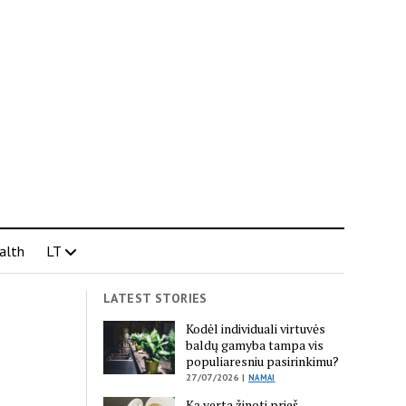
alth
LT
LATEST STORIES
Kodėl individuali virtuvės
baldų gamyba tampa vis
populiaresniu pasirinkimu?
27/07/2026 |
NAMAI
Ką verta žinoti prieš