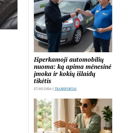
Išperkamoji automobilių
nuoma: ką apima mėnesinė
įmoka ir kokių išlaidų
tikėtis
27/05/2026 |
TRANSPORTAS