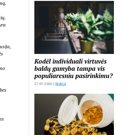
mą.
ių.
yra
usija,
ės
Kodėl individuali virtuvės
baldų gamyba tampa vis
imo
populiaresniu pasirinkimu?
27/07/2026 |
NAMAI
ybes
as