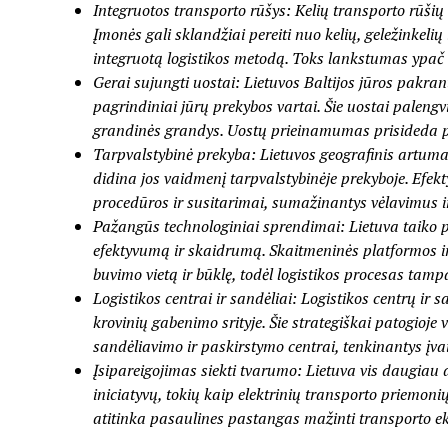
Integruotos transporto rūšys: Kelių transporto rūšių
Įmonės gali sklandžiai pereiti nuo kelių, geležinkelių 
integruotą logistikos metodą. Toks lankstumas ypač
Gerai sujungti uostai: Lietuvos Baltijos jūros pakrant
pagrindiniai jūrų prekybos vartai. Šie uostai palengv
grandinės grandys. Uostų prieinamumas prisideda pri
Tarpvalstybinė prekyba: Lietuvos geografinis artumas
didina jos vaidmenį tarpvalstybinėje prekyboje. Efek
procedūros ir susitarimai, sumažinantys vėlavimus i
Pažangūs technologiniai sprendimai: Lietuva taiko 
efektyvumą ir skaidrumą. Skaitmeninės platformos ir 
buvimo vietą ir būklę, todėl logistikos procesas ta
Logistikos centrai ir sandėliai: Logistikos centrų i
krovinių gabenimo srityje. Šie strategiškai patogioje
sandėliavimo ir paskirstymo centrai, tenkinantys įv
Įsipareigojimas siekti tvarumo: Lietuva vis daugiau 
iniciatyvų, tokių kaip elektrinių transporto priemoni
atitinka pasaulines pastangas mažinti transporto e