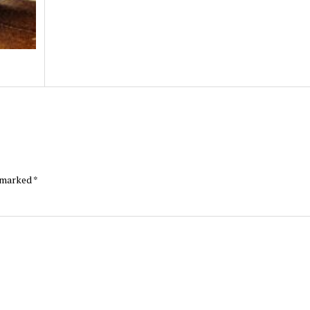
e marked
*