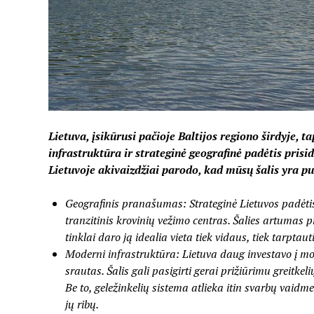
Lietuva, įsikūrusi pačioje Baltijos regiono širdyje, t
infrastruktūra ir strateginė geografinė padėtis prisi
Lietuvoje akivaizdžiai parodo, kad mūsų šalis yra pu
Geografinis pranašumas: Strateginė Lietuvos padėtis
tranzitinis krovinių vežimo centras. Šalies artumas pr
tinklai daro ją idealia vieta tiek vidaus, tiek tarp
Moderni infrastruktūra: Lietuva daug investavo į mod
srautas. Šalis gali pasigirti gerai prižiūrimu greitk
Be to, geležinkelių sistema atlieka itin svarbų vaid
jų ribų.