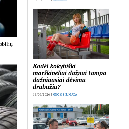
obilių
Kodėl kokybiški
marškinėliai dažnai tampa
dažniausiai dėvimu
drabužiu?
19/06/2026 |
GROŽIS IR MADA