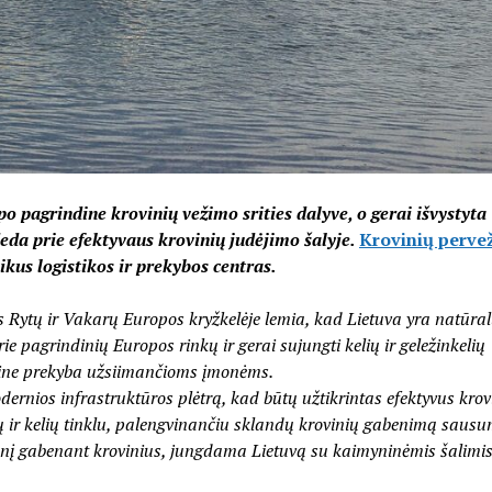
apo pagrindine krovinių vežimo srities dalyve, o gerai išvystyta
deda prie efektyvaus krovinių judėjimo šalyje.
Krovinių perve
ikus logistikos ir prekybos centras.
 Rytų ir Vakarų Europos kryžkelėje lemia, kad Lietuva yra natūra
ie pagrindinių Europos rinkų ir gerai sujungti kelių ir geležinkelių
tautine prekyba užsiimančioms įmonėms.
ernios infrastruktūros plėtrą, kad būtų užtikrintas efektyvus krov
elių ir kelių tinklu, palengvinančiu sklandų krovinių gabenimą saus
menį gabenant krovinius, jungdama Lietuvą su kaimyninėmis šalimis