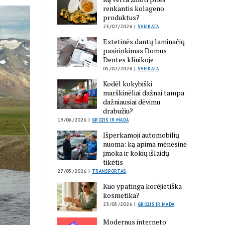
renkantis kolageno
produktus?
23/07/2026 |
SVEIKATA
Estetinės dantų laminačių
pasirinkimas Domus
Dentes klinikoje
05/07/2026 |
SVEIKATA
Kodėl kokybiški
marškinėliai dažnai tampa
dažniausiai dėvimu
drabužiu?
19/06/2026 |
GROŽIS IR MADA
Išperkamoji automobilių
nuoma: ką apima mėnesinė
įmoka ir kokių išlaidų
tikėtis
27/05/2026 |
TRANSPORTAS
Kuo ypatinga korėjietiška
kosmetika?
23/05/2026 |
GROŽIS IR MADA
Modernus interneto