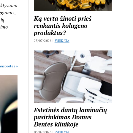
fektyvumo
jėgumus,
Ką verta žinoti prieš
nių
renkantis kolageno
žimo
produktus?
23/07/2026 |
SVEIKATA
ansportas »
Estetinės dantų laminačių
pasirinkimas Domus
Dentes klinikoje
05/07/2026 |
SVEIKATA