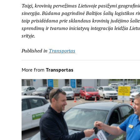
Taigi, krovinių pervežimas Lietuvoje pasižymi geografin
sinergija. Būdama pagrindinė Baltijos šalių logistikos r
taip prisidėdama prie sklandaus krovinių judėjimo šalies
sprendimų ir tvarumo iniciatyvų integracija leidžia Liet
srityje.
Published in
Transportas
More from
Transportas