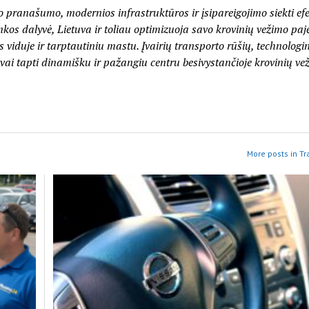
io pranašumo, modernios infrastruktūros ir įsipareigojimo siekti e
inkos dalyvė, Lietuva ir toliau optimizuoja savo krovinių vežimo pa
 viduje ir tarptautiniu mastu. Įvairių transporto rūšių, technologi
uvai tapti dinamišku ir pažangiu centru besivystančioje krovinių ve
More posts in Tr