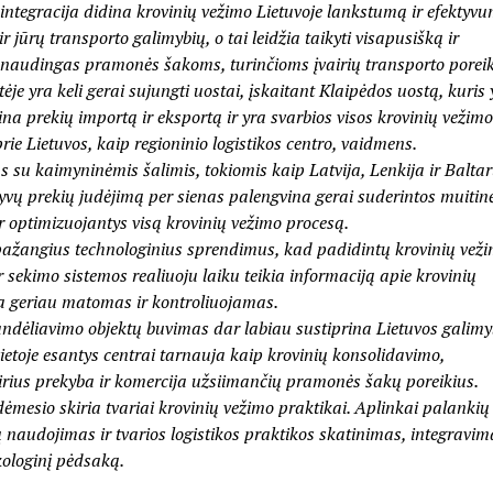
 integracija didina krovinių vežimo Lietuvoje lankstumą ir efektyvu
ir jūrų transporto galimybių, o tai leidžia taikyti visapusišką ir
 naudingas pramonės šakoms, turinčioms įvairių transporto poreik
ėje yra keli gerai sujungti uostai, įskaitant Klaipėdos uostą, kuris 
ina prekių importą ir eksportą ir yra svarbios visos krovinių vežimo
e Lietuvos, kaip regioninio logistikos centro, vaidmens.
 su kaimyninėmis šalimis, tokiomis kaip Latvija, Lenkija ir Baltar
tyvų prekių judėjimą per sienas palengvina gerai suderintos muitin
r optimizuojantys visą krovinių vežimo procesą.
pažangius technologinius sprendimus, kad padidintų krovinių vež
sekimo sistemos realiuoju laiku teikia informaciją apie krovinių
mpa geriau matomas ir kontroliuojamas.
r sandėliavimo objektų buvimas dar labiau sustiprina Lietuvos galim
 vietoje esantys centrai tarnauja kaip krovinių konsolidavimo,
airius prekyba ir komercija užsiimančių pramonės šakų poreikius.
dėmesio skiria tvariai krovinių vežimo praktikai. Aplinkai palankių
ų naudojimas ir tvarios logistikos praktikos skatinimas, integravim
kologinį pėdsaką.