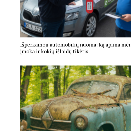
Išperkamoji automobilių nuoma: ką apima mė
įmoka ir kokių išlaidų tikėtis