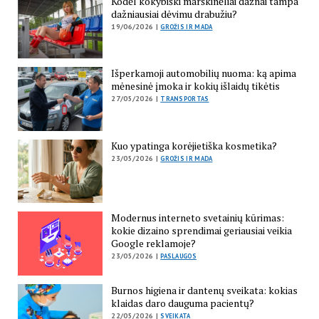
Kodėl kokybiški marškinėliai dažnai tampa
dažniausiai dėvimu drabužiu?
19/06/2026 |
GROŽIS IR MADA
Išperkamoji automobilių nuoma: ką apima
mėnesinė įmoka ir kokių išlaidų tikėtis
27/05/2026 |
TRANSPORTAS
Kuo ypatinga korėjietiška kosmetika?
23/05/2026 |
GROŽIS IR MADA
Modernus interneto svetainių kūrimas:
kokie dizaino sprendimai geriausiai veikia
Google reklamoje?
23/05/2026 |
PASLAUGOS
Burnos higiena ir dantenų sveikata: kokias
klaidas daro dauguma pacientų?
22/05/2026 |
SVEIKATA