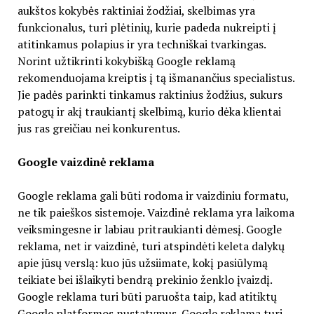
aukštos kokybės raktiniai žodžiai, skelbimas yra
funkcionalus, turi plėtinių, kurie padeda nukreipti į
atitinkamus polapius ir yra techniškai tvarkingas.
Norint užtikrinti kokybišką Google reklamą
rekomenduojama kreiptis į tą išmanančius specialistus.
Jie padės parinkti tinkamus raktinius žodžius, sukurs
patogų ir akį traukiantį skelbimą, kurio dėka klientai
jus ras greičiau nei konkurentus.
Google vaizdinė reklama
Google reklama gali būti rodoma ir vaizdiniu formatu,
ne tik paieškos sistemoje. Vaizdinė reklama yra laikoma
veiksmingesne ir labiau pritraukianti dėmesį. Google
reklama, net ir vaizdinė, turi atspindėti keleta dalykų
apie jūsų verslą: kuo jūs užsiimate, kokį pasiūlymą
teikiate bei išlaikyti bendrą prekinio ženklo įvaizdį.
Google reklama turi būti paruošta taip, kad atitiktų
Google platformos nustatymus. Google reklama turi