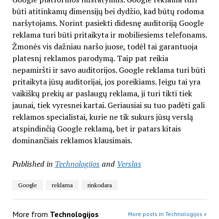
būti atitinkamų dimensijų bei dydžio, kad būtų rodoma
naršytojams. Norint pasiekti didesnę auditoriją Google
reklama turi būti pritaikyta ir mobiliesiems telefonams.
Žmonės vis dažniau naršo juose, todėl tai garantuoja
platesnį reklamos parodymą. Taip pat reikia
nepamiršti ir savo auditorijos. Google reklama turi būti
pritaikyta jūsų auditorijai, jos poreikiams. Jeigu tai yra
vaikiškų prekių ar paslaugų reklama, ji turi tikti tiek
jaunai, tiek vyresnei kartai. Geriausiai su tuo padėti gali
reklamos specialistai, kurie ne tik sukurs jūsų verslą
atspindinčią Google reklamą, bet ir patars kitais
dominančiais reklamos klausimais.
Published in
Technologijos
and
Verslas
Google
reklama
rinkodara
More from
Technologijos
More posts in Technologijos »