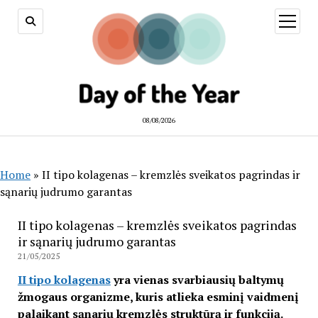
open
menu
08/08/2026
Home
»
II tipo kolagenas – kremzlės sveikatos pagrindas ir
sąnarių judrumo garantas
II tipo kolagenas – kremzlės sveikatos pagrindas
ir sąnarių judrumo garantas
21/05/2025
II tipo kolagenas
yra vienas svarbiausių baltymų
žmogaus organizme, kuris atlieka esminį vaidmenį
palaikant sąnarių kremzlės struktūrą ir funkciją.