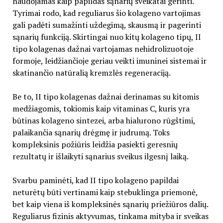
naudojamas kaip papildas sąnarių sveikatai gerinti.
Tyrimai rodo, kad reguliarus šio kolageno vartojimas
gali padėti sumažinti uždegimą, skausmą ir pagerinti
sąnarių funkciją. Skirtingai nuo kitų kolageno tipų, II
tipo kolagenas dažnai vartojamas nehidrolizuotoje
formoje, leidžiančioje geriau veikti imuninei sistemai ir
skatinančio natūralią kremzlės regeneraciją.
Be to, II tipo kolagenas dažnai derinamas su kitomis
medžiagomis, tokiomis kaip vitaminas C, kuris yra
būtinas kolageno sintezei, arba hialurono rūgštimi,
palaikančia sąnarių drėgmę ir judrumą. Toks
kompleksinis požiūris leidžia pasiekti geresnių
rezultatų ir išlaikyti sąnarius sveikus ilgesnį laiką.
Svarbu paminėti, kad II tipo kolageno papildai
neturėtų būti vertinami kaip stebuklinga priemonė,
bet kaip viena iš kompleksinės sąnarių priežiūros dalių.
Reguliarus fizinis aktyvumas, tinkama mityba ir sveikas