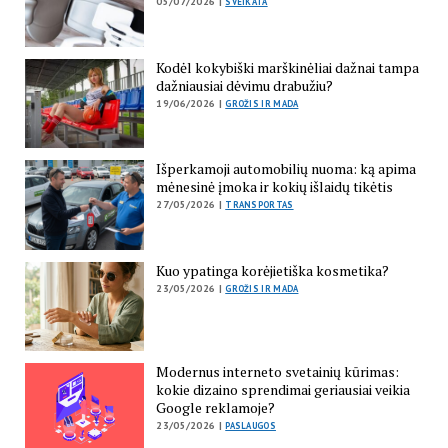
05/07/2026 |
SVEIKATA
Kodėl kokybiški marškinėliai dažnai tampa
dažniausiai dėvimu drabužiu?
19/06/2026 |
GROŽIS IR MADA
Išperkamoji automobilių nuoma: ką apima
mėnesinė įmoka ir kokių išlaidų tikėtis
27/05/2026 |
TRANSPORTAS
Kuo ypatinga korėjietiška kosmetika?
23/05/2026 |
GROŽIS IR MADA
Modernus interneto svetainių kūrimas:
kokie dizaino sprendimai geriausiai veikia
Google reklamoje?
23/05/2026 |
PASLAUGOS