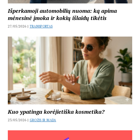
Išperkamoji automobilių nuoma: ką apima
mėnesinė įmoka ir kokių išlaidų tikėtis
27/05/2026 |
TRANSPORTAS
Kuo ypatinga korėjietiška kosmetika?
23/05/2026 |
GROŽIS IR MADA