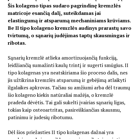
Šis kolageno tipas sudaro pagrindinę kremzlės
matricoje esančią dalį, suteikdamas jai
elastingumą ir atsparumą mechaniniams krūviams.
Be II tipo kolageno kremzlės audinys prarastų savo
tvirtumą, o sąnarių judėjimas taptų skausmingas ir
ribotas.
Sąnarių kremzlė atlieka amortizuojančią funkciją,
leidžiančią sumažinti kaulų trintį ir sugerti smūgius. II
tipo kolagenas yra neatskiriama šio proceso dalis, nes
jis užtikrina kremzlės atsparumą ir gebėjimą atlaikyti
ilgalaikes apkrovas. Tačiau su amžiumi arba dėl traumų
šio kolageno kiekis natūraliai mažėja, o kremzlė
pradeda dėvėtis. Tai gali sukelti įvairias sąnarių ligas,
tokias kaip osteoartritas, pasireiškiančias skausmu,
patinimu ir judesių ribotumu.
Dėl šios priežasties II tipo kolagenas dažnai yra