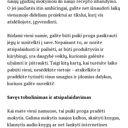
naujų įgūdžių mokymosi iki naujo recepto išbandymo.
O jei jaučiatės itin ambicingai, galite net išnaudoti laiką
vienumoje dideliam projektui ar tikslui, kurį vis
atidėliojote, įgyvendinti.
Būdami vieni namie, galite būti puiki proga pasikrauti
jėgų ir susitelkti į save. Nepaisant to, ar norite
atsipalaiduoti ir pailsėti, ar būti produktyvūs ir
kūrybingi, yra daugybė veiklų, kuriomis galėsite
užsiimti ir įsitraukti. Taigi kitą kartą, kai turėsite laiko
pabūti vieni, nesėdėkite vietoje – atsikelkite ir
pradėkite tyrinėti visus smagius ir įdomius dalykus,
kuriuos galite nuveikti!
Savęs tobulinimas ir atsipalaidavimas
Kai esate vieni namuose, tai puiki proga pradėti
mokytis. Galima mokytis naujos kalbos, skaityti knygas,
klausytis audio knygų ar net lankyti internetines