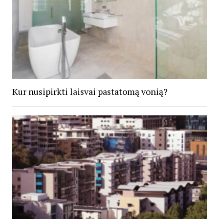
Kur nusipirkti laisvai pastatomą vonią?