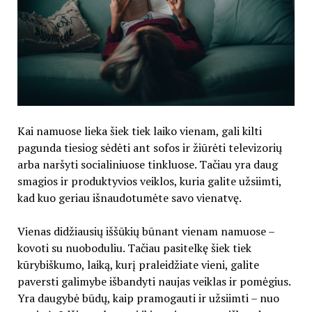
Kai namuose lieka šiek tiek laiko vienam, gali kilti
pagunda tiesiog sėdėti ant sofos ir žiūrėti televizorių
arba naršyti socialiniuose tinkluose. Tačiau yra daug
smagios ir produktyvios veiklos, kuria galite užsiimti,
kad kuo geriau išnaudotumėte savo vienatvę.
Vienas didžiausių iššūkių būnant vienam namuose –
kovoti su nuoboduliu. Tačiau pasitelkę šiek tiek
kūrybiškumo, laiką, kurį praleidžiate vieni, galite
paversti galimybe išbandyti naujas veiklas ir pomėgius.
Yra daugybė būdų, kaip pramogauti ir užsiimti – nuo