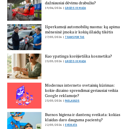
dažniausiai dėvimu drabužiu?
19/06/2026 |
GROŽIS IR MADA
Išperkamoji automobilių nuoma: ką apima
mėnesinė įmoka ir kokių išlaidų tikėtis
27/05/2026 |
TRANSPORTAS
Kuo ypatinga korėjietiška kosmetika?
23/05/2026 |
GROŽIS IR MADA
Modernus interneto svetainių kūrimas:
kokie dizaino sprendimai geriausiai veikia
Google reklamoje?
23/05/2026 |
PASLAUGOS
Burnos higiena ir dantenų sveikata: kokias
klaidas daro dauguma pacientų?
22/05/2026 |
SVEIKATA