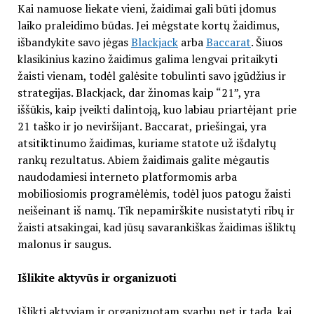
Kai namuose liekate vieni, žaidimai gali būti įdomus
laiko praleidimo būdas. Jei mėgstate kortų žaidimus,
išbandykite savo jėgas
Blackjack
arba
Baccarat
. Šiuos
klasikinius kazino žaidimus galima lengvai pritaikyti
žaisti vienam, todėl galėsite tobulinti savo įgūdžius ir
strategijas. Blackjack, dar žinomas kaip “21”, yra
iššūkis, kaip įveikti dalintoją, kuo labiau priartėjant prie
21 taško ir jo neviršijant. Baccarat, priešingai, yra
atsitiktinumo žaidimas, kuriame statote už išdalytų
rankų rezultatus. Abiem žaidimais galite mėgautis
naudodamiesi interneto platformomis arba
mobiliosiomis programėlėmis, todėl juos patogu žaisti
neišeinant iš namų. Tik nepamirškite nusistatyti ribų ir
žaisti atsakingai, kad jūsų savarankiškas žaidimas išliktų
malonus ir saugus.
Išlikite aktyvūs ir organizuoti
Išlikti aktyviam ir organizuotam svarbu net ir tada, kai