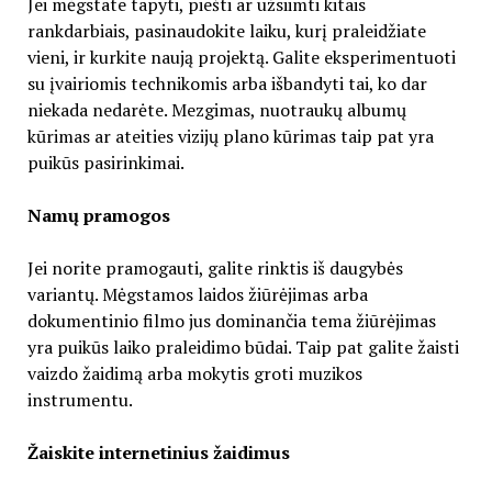
Jei mėgstate tapyti, piešti ar užsiimti kitais
rankdarbiais, pasinaudokite laiku, kurį praleidžiate
vieni, ir kurkite naują projektą. Galite eksperimentuoti
su įvairiomis technikomis arba išbandyti tai, ko dar
niekada nedarėte. Mezgimas, nuotraukų albumų
kūrimas ar ateities vizijų plano kūrimas taip pat yra
puikūs pasirinkimai.
Namų pramogos
Jei norite pramogauti, galite rinktis iš daugybės
variantų. Mėgstamos laidos žiūrėjimas arba
dokumentinio filmo jus dominančia tema žiūrėjimas
yra puikūs laiko praleidimo būdai. Taip pat galite žaisti
vaizdo žaidimą arba mokytis groti muzikos
instrumentu.
Žaiskite internetinius žaidimus