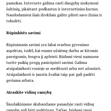
pamokas. Internete galima rasti daugybę mokymosi
šaltinių, įskaitant podkastus ir internetinius kursus.
Naudodamiesi šiais ištekliais galite plėsti savo žinias ir
tobulėti.
Rūpinkitės savimi
Rūpinimasis savimi yra labai svarbus gyvenimo
aspektas, todėl, kai esame užsiėmę darbu ar kitomis
pareigomis, lengva jį apleisti. Būdami vieni namuose
turite puikią progą pasirūpinti savimi. Galima
atsipalaiduoti vonioje ar medituoti arba net užsnūsti.
Atsipalaiduoti ir jaustis žvaliai taip pat gali padėti
geriama arbata.
Atraskite vidinę ramybę
Šiuolaikiniame skubančiame pasaulyje rasti vidinę
ramybę gali būti sudėtinga. Tačiau, būdami vieni