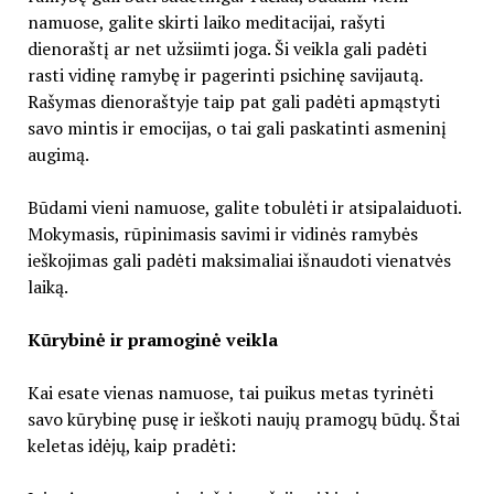
namuose, galite skirti laiko meditacijai, rašyti
dienoraštį ar net užsiimti joga. Ši veikla gali padėti
rasti vidinę ramybę ir pagerinti psichinę savijautą.
Rašymas dienoraštyje taip pat gali padėti apmąstyti
savo mintis ir emocijas, o tai gali paskatinti asmeninį
augimą.
Būdami vieni namuose, galite tobulėti ir atsipalaiduoti.
Mokymasis, rūpinimasis savimi ir vidinės ramybės
ieškojimas gali padėti maksimaliai išnaudoti vienatvės
laiką.
Kūrybinė ir pramoginė veikla
Kai esate vienas namuose, tai puikus metas tyrinėti
savo kūrybinę pusę ir ieškoti naujų pramogų būdų. Štai
keletas idėjų, kaip pradėti: