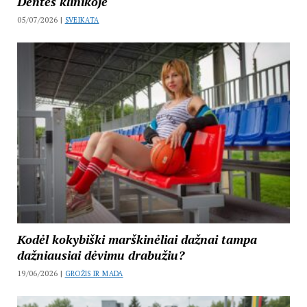
Dentes klinikoje
05/07/2026 |
SVEIKATA
Kodėl kokybiški marškinėliai dažnai tampa
dažniausiai dėvimu drabužiu?
19/06/2026 |
GROŽIS IR MADA