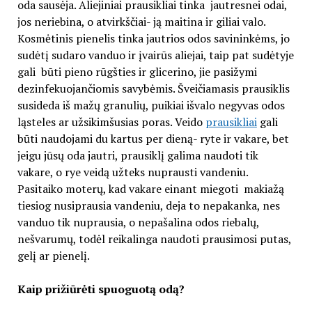
oda sausėja. Aliejiniai prausikliai tinka jautresnei odai,
jos neriebina, o atvirkščiai- ją maitina ir giliai valo.
Kosmėtinis pienelis tinka jautrios odos savininkėms, jo
sudėtį sudaro vanduo ir įvairūs aliejai, taip pat sudėtyje
gali būti pieno rūgšties ir glicerino, jie pasižymi
dezinfekuojančiomis savybėmis. Šveičiamasis prausiklis
susideda iš mažų granulių, puikiai išvalo negyvas odos
ląsteles ar užsikimšusias poras. Veido
prausikliai
gali
būti naudojami du kartus per dieną- ryte ir vakare, bet
jeigu jūsų oda jautri, prausiklį galima naudoti tik
vakare, o rye veidą užteks nuprausti vandeniu.
Pasitaiko moterų, kad vakare einant miegoti makiažą
tiesiog nusiprausia vandeniu, deja to nepakanka, nes
vanduo tik nuprausia, o nepašalina odos riebalų,
nešvarumų, todėl reikalinga naudoti prausimosi putas,
gelį ar pienelį.
Kaip prižiūrėti spuoguotą odą?