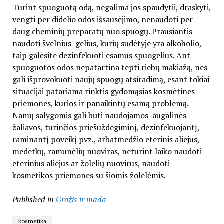
Turint spuoguotą odą, negalima jos spaudytii, draskyti,
vengti per didelio odos išsausėjimo, nenaudoti per
daug cheminių preparatų nuo spuogų. Prausiantis
naudoti švelnius gelius, kurių sudėtyje yra alkoholio,
taip galėsite dezinfekuoti esamus spuogelius. Ant
spuoguotos odos nepatartina tepti riebų makiažą, nes
gali išprovokuoti naujų spuogų atsiradimą, esant tokiai
situacijai patariama rinktis gydomąsias kosmėtines
priemones, kurios ir panaikintų esamą problemą.
Namų salygomis gali būti naudojamos augalinės
žaliavos, turinčios priešuždegiminį, dezinfekuojantį,
raminantį poveikį pvz., arbatmedžio eterinis aliejus,
medetkų, ramunėlių nuoviras, neturint laiko naudoti
eterinius aliejus ar žolelių nuovirus, naudoti
kosmetikos priemones su šiomis žolelėmis.
Published in
Grožis ir mada
kosmetika