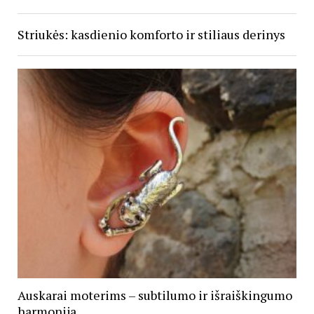
Striukės: kasdienio komforto ir stiliaus derinys
Auskarai moterims – subtilumo ir išraiškingumo
harmonija