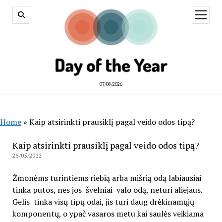
open
menu
07/08/2026
Home
»
Kaip atsirinkti prausiklį pagal veido odos tipą?
Kaip atsirinkti prausiklį pagal veido odos tipą?
25/05/2022
Žmonėms turintiems riebią arba mišrią odą labiausiai
tinka putos, nes jos švelniai valo odą, neturi aliejaus.
Gelis tinka visų tipų odai, jis turi daug drėkinamųjų
komponentų, o ypač vasaros metu kai saulės veikiama