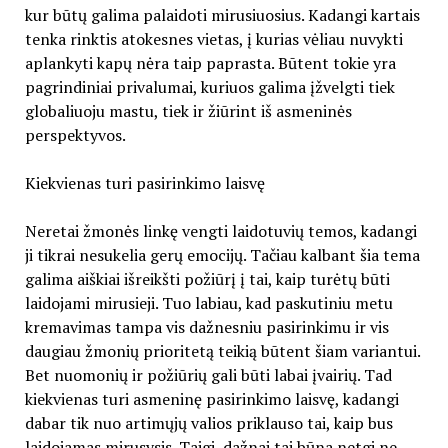
kur būtų galima palaidoti mirusiuosius. Kadangi kartais
tenka rinktis atokesnes vietas, į kurias vėliau nuvykti
aplankyti kapų nėra taip paprasta. Būtent tokie yra
pagrindiniai privalumai, kuriuos galima įžvelgti tiek
globaliuoju mastu, tiek ir žiūrint iš asmeninės
perspektyvos.
Kiekvienas turi pasirinkimo laisvę
Neretai žmonės linkę vengti laidotuvių temos, kadangi
ji tikrai nesukelia gerų emocijų. Tačiau kalbant šia tema
galima aiškiai išreikšti požiūrį į tai, kaip turėtų būti
laidojami mirusieji. Tuo labiau, kad paskutiniu metu
kremavimas tampa vis dažnesniu pasirinkimu ir vis
daugiau žmonių prioritetą teikią būtent šiam variantui.
Bet nuomonių ir požiūrių gali būti labai įvairių. Tad
kiekvienas turi asmeninę pasirinkimo laisvę, kadangi
dabar tik nuo artimųjų valios priklauso tai, kaip bus
laidojamas mirusysis. Taigi, dažnai tai būna netgi ne