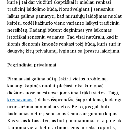
kurie į tai dar vis žiūri skeptiškai ir mieliau renkasi
tradicinį laidojimo būdą. Nors žvelgiant į senesnius
laikus galima pamatyti, kad mirusiųjų laidojimas nuolat
keitėsi, todėl kažkurio vieno varianto laikyti tradiciniu
nereikėtų. Kadangi būtent deginimas yra laikomas
istoriškai senesniu variantu. Tad visai natūralu, kad ir
šiomis dienomis žmonės renkasi tokį būdą, kuris turi ir
daugybę kitų privalumų, lyginant su įprastu laidojimu.
Pagrindiniai privalumai
Pirmiausiai galima būtų išskirti vietos problemą,
kadangi kapinės nuolat plečiasi ir kai kur, ypač
didžiuosiuose miestuose, joms ima trūkti vietos. Taigi,
kremavimas
iš dalies išsprendžią šią problemą, kadangi
urnos užima minimaliai vietos. Be to, jos gali būti
laidojamas net ir į senesnius šeimos ar giminių kapus.
Kas visais kitais atvejais būtų neįmanoma. Ir taip ne tik
taupoma vieta, bet ir artimiesiems nereikia rūpintis,