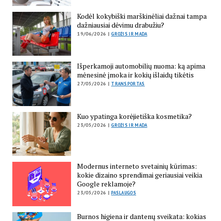
Kodėl kokybiški marškinėliai dažnai tampa
dažniausiai dėvimu drabužiu?
19/06/2026 |
GROŽIS IR MADA
Išperkamoji automobilių nuoma: ką apima
mėnesinė įmoka ir kokių išlaidų tikėtis
27/05/2026 |
TRANSPORTAS
Kuo ypatinga korėjietiška kosmetika?
23/05/2026 |
GROŽIS IR MADA
Modernus interneto svetainių kūrimas:
kokie dizaino sprendimai geriausiai veikia
Google reklamoje?
23/05/2026 |
PASLAUGOS
Burnos higiena ir dantenų sveikata: kokias