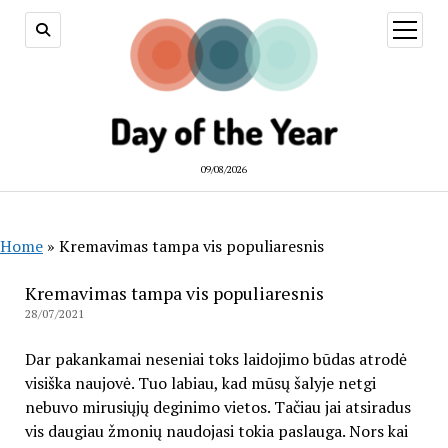
open
menu
09/08/2026
Home
»
Kremavimas tampa vis populiaresnis
Kremavimas tampa vis populiaresnis
28/07/2021
Dar pakankamai neseniai toks laidojimo būdas atrodė
visiška naujovė. Tuo labiau, kad mūsų šalyje netgi
nebuvo mirusiųjų deginimo vietos. Tačiau jai atsiradus
vis daugiau žmonių naudojasi tokia paslauga. Nors kai