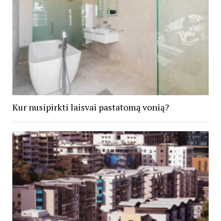
Kur nusipirkti laisvai pastatomą vonią?