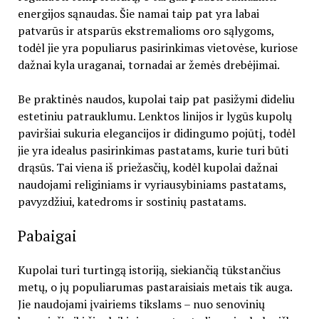
energijos sąnaudas. Šie namai taip pat yra labai
patvarūs ir atsparūs ekstremalioms oro sąlygoms,
todėl jie yra populiarus pasirinkimas vietovėse, kuriose
dažnai kyla uraganai, tornadai ar žemės drebėjimai.
Be praktinės naudos, kupolai taip pat pasižymi dideliu
estetiniu patrauklumu. Lenktos linijos ir lygūs kupolų
paviršiai sukuria elegancijos ir didingumo pojūtį, todėl
jie yra idealus pasirinkimas pastatams, kurie turi būti
drąsūs. Tai viena iš priežasčių, kodėl kupolai dažnai
naudojami religiniams ir vyriausybiniams pastatams,
pavyzdžiui, katedroms ir sostinių pastatams.
Pabaigai
Kupolai turi turtingą istoriją, siekiančią tūkstančius
metų, o jų populiarumas pastaraisiais metais tik auga.
Jie naudojami įvairiems tikslams – nuo senovinių