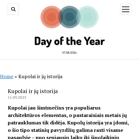
open
menu
07/08/2026
Home
»
Kupolai ir jų istorija
Kupolai ir jų istorija
11/03/2023
Kupolai jau šimtmečius yra populiarus
architektūros elementas, o pastaraisiais metais jų
patrauklumas tik didėja. Kupolų istorija yra įdomi,
o šio tipo statinių pavyzdžių galima rasti visame
pasaulyje – nuo seniausių laikų iki šiuolaikinių