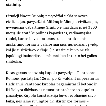
statinių.
Pirmieji žinomi kupolų pavyzdžiai siekia senovės
civilizacijas, pavyzdžiui, Mikėnų ir Minojos civilizacijas,
gyvenusias dabartinėje Graikijoje maždaug prieš 3500
metų. Jie statė kupolines kapavietes, vadinamąsias
tholoi, kurios buvo statomos sudedant akmenis
apskritimo forma ir palaipsniui juos nuleidžiant į vidų,
kol jie susitikdavo viršuje. Šie statiniai buvo ne tik
įspūdingi inžinerijos laimėjimai, bet ir turto bei galios
simboliai.
Kitas garsus senovinių kupolų pavyzdys – Panteonas
Romoje, pastatytas 126 m. po Kr. valdant imperatoriui
Hadrianui. Panteono kupolas pagamintas iš betono ir
iki šiol yra didžiausias nesustiprinto betono kupolas
pasaulyje. Kupolo konstrukcija buvo revoliucinė savo
laiku, nes jame sujungtos dvi skirtingos formos –