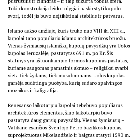
pusrutulis ir cilindras – ir taip sukurta tobula sfera.
Tokia konstrukcija leido tolygiai paskirstyti kupolo
svorį, todėl jis buvo neįtikėtinai stabilus ir patvarus.
Islamo aukso amžiuje, kuris truko nuo VIII iki XIII a.,
kupolai tapo populiariu islamo architektūros bruožu.
Vienas žymiausių islamiškų kupolų pavyzdžių yra Uolos
kupolas Jeruzalėje, pastatytas 691 m. po Kr. Šis
statinys yra aštuonkampio formos kupolinis pastatas,
kuriame saugomas pamatinis akmuo – religiškai svarbi
vieta tiek žydams, tiek musulmonams. Uolos kupolas
garsėja sudėtinga puošyba, kurią sudaro spalvingos
mozaikos ir kaligrafija.
Renesanso laikotarpiu kupolai tebebuvo populiarus
architektūros elementas, šiuo laikotarpiu buvo
pastatyta daug garsių pavyzdžių. Vienas žymiausių –
Vatikane esančios Šventojo Petro bazilikos kupolas,
suprojektuotas Mikelandželo ir baigtas statyti 1590 m.