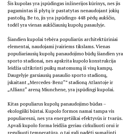
Šis kupolas yra įspūdingas inžinerijos kūrinys, nes jis
pagamintas iš plytų ir pastatytas nenaudojant jokių
pastolių. Be to, jis yra įspūdingo 448 pėdų aukščio,
todėl yra vienas aukščiausių kupolų pasaulyje.
Šiandien kupolai tebėra populiarūs architektūriniai
elementai, naudojami įvairiems tikslams. Vienas
populiariausių kupolų panaudojimo būdų šiandien yra
sporto stadionai, nes apskrita kupolo konstrukcija
leidžia užtikrinti puikų matomumą iš visų kampų.
Daugelyje garsiausių pasaulio sporto stadionų,
įskaitant „Mercedes-Benz“” stadioną Atlantoje ir
„Allianz“ areną Miunchene, yra įspūdingi kupolai.
Kitas populiarus kupolų panaudojimo būdas –
ekologiški būstai. Kupolo formos namai tampa vis
populiaresni, nes yra energetiškai efektyvūs ir tvarūs.
Apvali kupolo forma leidžia geriau cirkuliuoti orui ir
reguliuoti temperatūrą, o tai gali padėti sumažinti