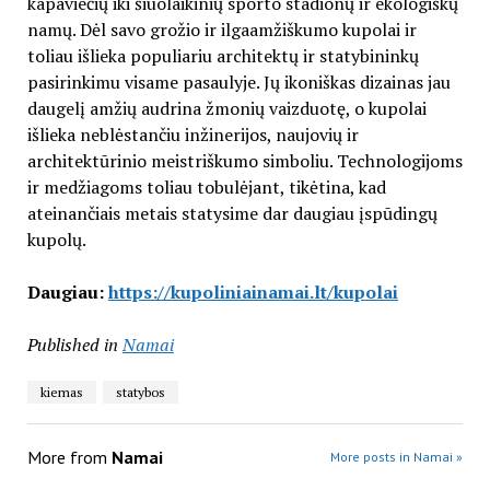
kapaviečių iki šiuolaikinių sporto stadionų ir ekologiškų
namų. Dėl savo grožio ir ilgaamžiškumo kupolai ir
toliau išlieka populiariu architektų ir statybininkų
pasirinkimu visame pasaulyje. Jų ikoniškas dizainas jau
daugelį amžių audrina žmonių vaizduotę, o kupolai
išlieka neblėstančiu inžinerijos, naujovių ir
architektūrinio meistriškumo simboliu. Technologijoms
ir medžiagoms toliau tobulėjant, tikėtina, kad
ateinančiais metais statysime dar daugiau įspūdingų
kupolų.
Daugiau:
https://kupoliniainamai.lt/kupolai
Published in
Namai
kiemas
statybos
More from
Namai
More posts in Namai »