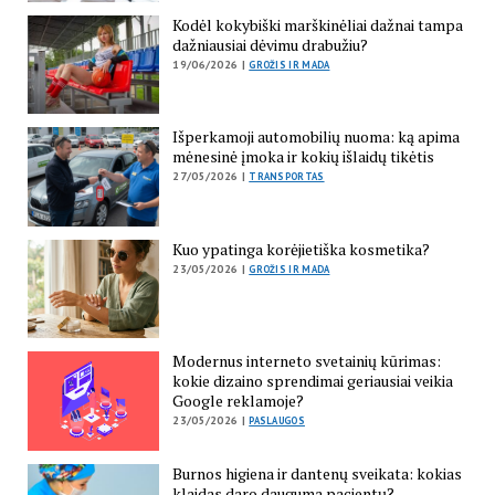
Kodėl kokybiški marškinėliai dažnai tampa
dažniausiai dėvimu drabužiu?
19/06/2026 |
GROŽIS IR MADA
Išperkamoji automobilių nuoma: ką apima
mėnesinė įmoka ir kokių išlaidų tikėtis
27/05/2026 |
TRANSPORTAS
Kuo ypatinga korėjietiška kosmetika?
23/05/2026 |
GROŽIS IR MADA
Modernus interneto svetainių kūrimas:
kokie dizaino sprendimai geriausiai veikia
Google reklamoje?
23/05/2026 |
PASLAUGOS
Burnos higiena ir dantenų sveikata: kokias
klaidas daro dauguma pacientų?