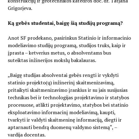
konstrukcijų ir geotechnikos katedros doc. dr. Tatjana
Grigorjeva.
Ką gebės studentai, baigę šią studijų programą?
Anot SF prodekano, pasirinkus Statinio ir informacinio
modeliavimo studijų programą, studijos truks, kaip ir
įprasta – ketverius metus, o absolventams bus
suteiktas inžinerijos mokslų bakalauras.
„Baigę studijas absolventai gebės rengti ir vykdyti
statinio projekto(ų) inžinerinį skaitmenizavimą,
pritaikyti skaitmenizavimo įrankius ir su jais susijusias
technikas bei ir technologijas projektavimo ir statybos
procesuose, atlikti projektavimo, statybos bei statinio
eksploatavimo informacinį modeliavimą, kaupti,
tvarkyti ir valdyti skaitmeninę informaciją, diegti ir
aptarnauti bendrą duomenų valdymo sistemą“, –
vardija docentas.