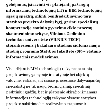
gebėjimus, įsisavinti vis platėjantį pažangių
informacinių technologijų (IT) ir BIM technologijų
sąsajų spektrą, gilinti bendradarbiavimo tarp
statybos projekto dalyvių lygį, gerinti specialistų
kompetenciją statinio gyvavimo ciklo procesų
skaitmeninimo srityse, Vilniaus Gedimino
technikos universitete (VILNIUS TECH)
stojantiesiems į bakalauro studijas siūloma nauja
studijų programa Statybos fakultete (SF) – Statinio
informacinis modeliavimas.
Vis didėjantis BIM technologijų taikymas statinių
projektavime, gamyboje ir statyboje bei objektų
valdyme, reikalauja iš šiuose procesuose dalyvaujančių
specialistų ne tik naujų teorinių žinių, specifinių
praktinių įgūdžių, bet ir platesnio akiračio išmanaus
informacijos technologijų taikymo visuose statybos
projekto sukūrimo bei realizavimo etapuose ir