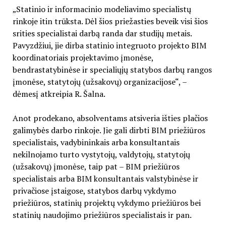
„Statinio ir informacinio modeliavimo specialistų
rinkoje itin trūksta. Dėl šios priežasties beveik visi šios
srities specialistai darbą randa dar studijų metais.
Pavyzdžiui, jie dirba statinio integruoto projekto BIM
koordinatoriais projektavimo įmonėse,
bendrastatybinėse ir specialiųjų statybos darbų rangos
įmonėse, statytojų (užsakovų) organizacijose“, –
dėmesį atkreipia R. Šalna.
Anot prodekano, absolventams atsiveria išties plačios
galimybės darbo rinkoje. Jie gali dirbti BIM priežiūros
specialistais, vadybininkais arba konsultantais
nekilnojamo turto vystytojų, valdytojų, statytojų
(užsakovų) įmonėse, taip pat – BIM priežiūros
specialistais arba BIM konsultantais valstybinėse ir
privačiose įstaigose, statybos darbų vykdymo
priežiūros, statinių projektų vykdymo priežiūros bei
statinių naudojimo priežiūros specialistais ir pan.