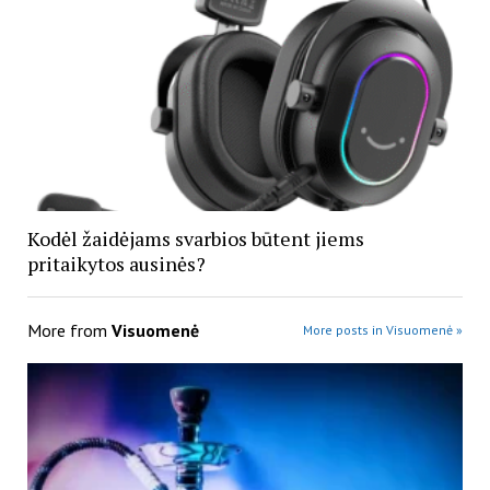
Kodėl žaidėjams svarbios būtent jiems
pritaikytos ausinės?
More from
Visuomenė
More posts in Visuomenė »