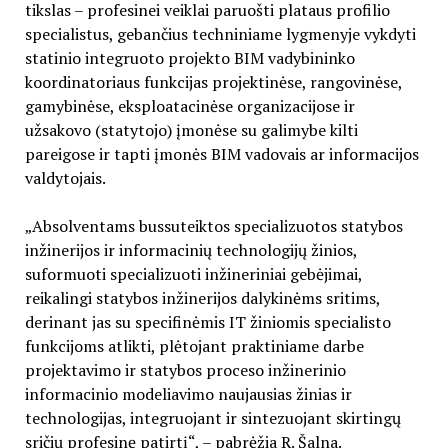
tikslas – profesinei veiklai paruošti plataus profilio
specialistus, gebančius techniniame lygmenyje vykdyti
statinio integruoto projekto BIM vadybininko
koordinatoriaus funkcijas projektinėse, rangovinėse,
gamybinėse, eksploatacinėse organizacijose ir
užsakovo (statytojo) įmonėse su galimybe kilti
pareigose ir tapti įmonės BIM vadovais ar informacijos
valdytojais.
„Absolventams bussuteiktos specializuotos statybos
inžinerijos ir informacinių technologijų žinios,
suformuoti specializuoti inžineriniai gebėjimai,
reikalingi statybos inžinerijos dalykinėms sritims,
derinant jas su specifinėmis IT žiniomis specialisto
funkcijoms atlikti, plėtojant praktiniame darbe
projektavimo ir statybos proceso inžinerinio
informacinio modeliavimo naujausias žinias ir
technologijas, integruojant ir sintezuojant skirtingų
sričių profesinę patirtį“, – pabrėžia R. Šalna.