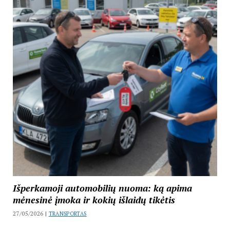
Išperkamoji automobilių nuoma: ką apima
mėnesinė įmoka ir kokių išlaidų tikėtis
27/05/2026 |
TRANSPORTAS