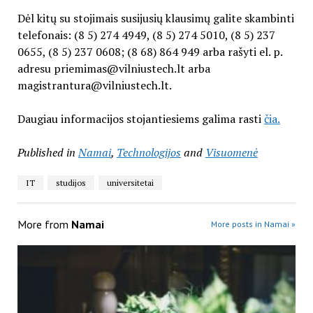
Dėl kitų su stojimais susijusių klausimų galite skambinti
telefonais: (8 5) 274 4949, (8 5) 274 5010, (8 5) 237
0655, (8 5) 237 0608; (8 68) 864 949 arba rašyti el. p.
adresu
priemimas@vilniustech.lt
arba
magistrantura@vilniustech.lt
.
Daugiau informacijos stojantiesiems galima rasti
čia.
Published in
Namai
,
Technologijos
and
Visuomenė
IT
studijos
universitetai
More from
Namai
More posts in Namai »