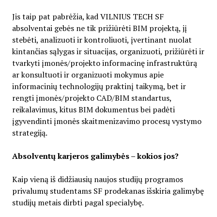
Jis taip pat pabrėžia, kad VILNIUS TECH SF
absolventai gebės ne tik prižiūrėti BIM projektą, jį
stebėti, analizuoti ir kontroliuoti, įvertinant nuolat
kintančias sąlygas ir situacijas, organizuoti, prižiūrėti ir
tvarkyti įmonės/projekto informacinę infrastruktūrą
ar konsultuoti ir organizuoti mokymus apie
informacinių technologijų praktinį taikymą, bet ir
rengti įmonės/projekto CAD/BIM standartus,
reikalavimus, kitus BIM dokumentus bei padėti
įgyvendinti įmonės skaitmenizavimo procesų vystymo
strategiją.
Absolventų karjeros galimybės – kokios jos?
Kaip vieną iš didžiausių naujos studijų programos
privalumų studentams SF prodekanas išskiria galimybę
studijų metais dirbti pagal specialybę.