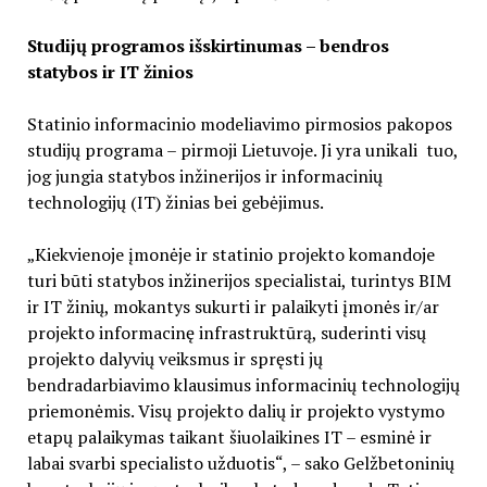
Studijų programos išskirtinumas – bendros
statybos ir IT žinios
Statinio informacinio modeliavimo pirmosios pakopos
studijų programa – pirmoji Lietuvoje. Ji yra unikali tuo,
jog jungia statybos inžinerijos ir informacinių
technologijų (IT) žinias bei gebėjimus.
„Kiekvienoje įmonėje ir statinio projekto komandoje
turi būti statybos inžinerijos specialistai, turintys BIM
ir IT žinių, mokantys sukurti ir palaikyti įmonės ir/ar
projekto informacinę infrastruktūrą, suderinti visų
projekto dalyvių veiksmus ir spręsti jų
bendradarbiavimo klausimus informacinių technologijų
priemonėmis. Visų projekto dalių ir projekto vystymo
etapų palaikymas taikant šiuolaikines IT – esminė ir
labai svarbi specialisto užduotis“, – sako Gelžbetoninių