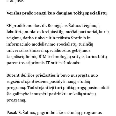
stadijose.
Verslas prašo rengti kuo daugiau tokių specialistų
SF prodekano doc. dr. Remigijaus Šalnos teigimu, į
fakultetą nuolatos kreipiasi ilgamečiai partneriai, kurių
teigimu, darbo rinkoje itin trūksta Statinio ir
informacinio modeliavimo specialistų, turinčių
universalias žinias ir specialiuosius gebėjimus
tarpdisciplininių BIM technologijų srityje, kurios būtų
paremtos stipriomis IT srities žiniomis.
Būtent dėl šios priežasties ir buvo nuspręsta nuo
rugsėjo stojantiesiems pasiūlyti naują studijų
programą. Tad stojantieji turi puikią progą pasinaudoti
šia galimybe ir suspėti pasirinkti unikalią studijų
programą.
Pasak R. Šalnos, pagrindinis šios studijų programos