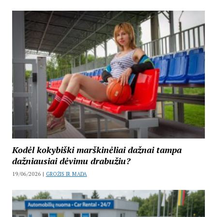
Kodėl kokybiški marškinėliai dažnai tampa
dažniausiai dėvimu drabužiu?
19/06/2026 |
GROŽIS IR MADA