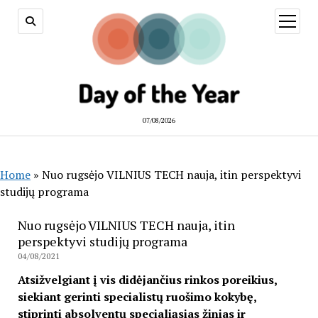
open
menu
07/08/2026
Home
»
Nuo rugsėjo VILNIUS TECH nauja, itin perspektyvi
studijų programa
Nuo rugsėjo VILNIUS TECH nauja, itin
perspektyvi studijų programa
04/08/2021
Atsižvelgiant į vis didėjančius rinkos poreikius,
siekiant gerinti specialistų ruošimo kokybę,
stiprinti absolventų specialiąsias žinias ir