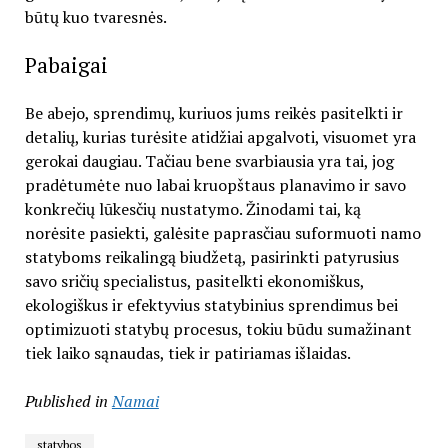
būtų kuo tvaresnės.
Pabaigai
Be abejo, sprendimų, kuriuos jums reikės pasitelkti ir
detalių, kurias turėsite atidžiai apgalvoti, visuomet yra
gerokai daugiau. Tačiau bene svarbiausia yra tai, jog
pradėtumėte nuo labai kruopštaus planavimo ir savo
konkrečių lūkesčių nustatymo. Žinodami tai, ką
norėsite pasiekti, galėsite paprasčiau suformuoti namo
statyboms reikalingą biudžetą, pasirinkti patyrusius
savo sričių specialistus, pasitelkti ekonomiškus,
ekologiškus ir efektyvius statybinius sprendimus bei
optimizuoti statybų procesus, tokiu būdu sumažinant
tiek laiko sąnaudas, tiek ir patiriamas išlaidas.
Published in
Namai
statybos