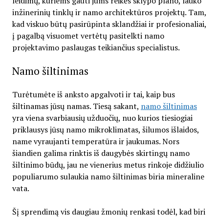
leidimų, kuriems gauti jums reikės sklypo plano, lauko
inžinerinių tinklų ir namo architektūros projektų. Tam,
kad viskuo būtų pasirūpinta sklandžiai ir profesionaliai,
į pagalbą visuomet vertėtų pasitelkti namo
projektavimo paslaugas teikiančius specialistus.
Namo šiltinimas
Turėtumėte iš anksto apgalvoti ir tai, kaip bus
šiltinamas jūsų namas. Tiesą sakant,
namo šiltinimas
yra viena svarbiausių užduočių, nuo kurios tiesiogiai
priklausys jūsų namo mikroklimatas, šilumos išlaidos,
name vyraujanti temperatūra ir jaukumas. Nors
šiandien galima rinktis iš daugybės skirtingų namo
šiltinimo būdų, jau ne vienerius metus rinkoje didžiulio
populiarumo sulaukia namo šiltinimas biria mineraline
vata.
Šį sprendimą vis daugiau žmonių renkasi todėl, kad biri