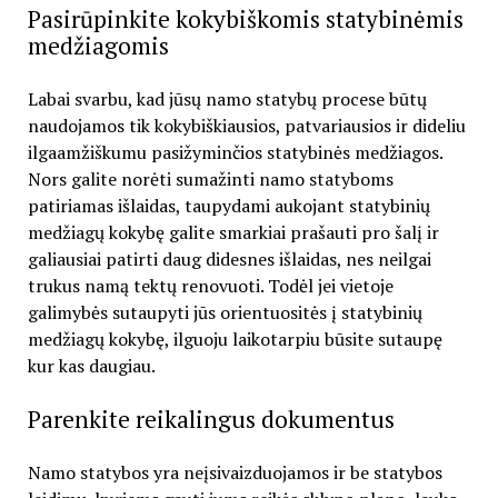
Pasirūpinkite kokybiškomis statybinėmis
medžiagomis
Labai svarbu, kad jūsų namo statybų procese būtų
naudojamos tik kokybiškiausios, patvariausios ir dideliu
ilgaamžiškumu pasižyminčios statybinės medžiagos.
Nors galite norėti sumažinti namo statyboms
patiriamas išlaidas, taupydami aukojant statybinių
medžiagų kokybę galite smarkiai prašauti pro šalį ir
galiausiai patirti daug didesnes išlaidas, nes neilgai
trukus namą tektų renovuoti. Todėl jei vietoje
galimybės sutaupyti jūs orientuositės į statybinių
medžiagų kokybę, ilguoju laikotarpiu būsite sutaupę
kur kas daugiau.
Parenkite reikalingus dokumentus
Namo statybos yra neįsivaizduojamos ir be statybos