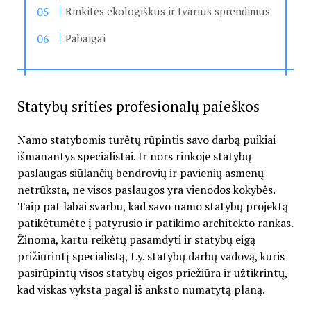
Rinkitės ekologiškus ir tvarius sprendimus
Pabaigai
Statybų srities profesionalų paieškos
Namo statybomis turėtų rūpintis savo darbą puikiai
išmanantys specialistai. Ir nors rinkoje statybų
paslaugas siūlančių bendrovių ir pavienių asmenų
netrūksta, ne visos paslaugos yra vienodos kokybės.
Taip pat labai svarbu, kad savo namo statybų projektą
patikėtumėte į patyrusio ir patikimo architekto rankas.
Žinoma, kartu reikėtų pasamdyti ir statybų eigą
prižiūrintį specialistą, t.y. statybų darbų vadovą, kuris
pasirūpintų visos statybų eigos priežiūra ir užtikrintų,
kad viskas vyksta pagal iš anksto numatytą planą.