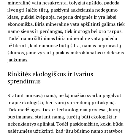
mineralinė vata nesukrenta, tolygiai apšildo, padeda
išvengti šalčio tiltų, pasižymi aukščiausia nedegumo
klase, puikiai kvėpuoja, negeria drėgmės ir yra labai
ekonomiška. Biria mineraline vata apšiltinti galima tiek
namo sienas ir perdangas, tiek ir stogą bei oro tarpus.
Todėl namo šiltinimas biria mineraline vata padeda
užtikrinti, kad namuose būtų šilta, namas neprarastų
šilumos, jame vyrautų puikus mikroklimatas ir didesnis
jaukumas.
Rinkitės ekologiškus ir tvarius
sprendimus
Statant nuosavą namą, ne ką mažiau svarbu pagalvoti
ir apie ekologiškų bei tvarių sprendimų pritaikymą.
Tiek medžiagos, tiek ir technologiniai procesai, kurių
bus imamasi statant namą, turėtų būti ekologiški ir
nekenkiantys aplinkai. Todėl pasidomėkite, kokiu būdu
galėtumėte užtikrinti, kad jūsų būsimo namo statybos