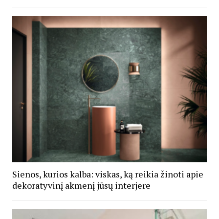
Sienos, kurios kalba: viskas, ką reikia žinoti apie
dekoratyvinį akmenį jūsų interjere