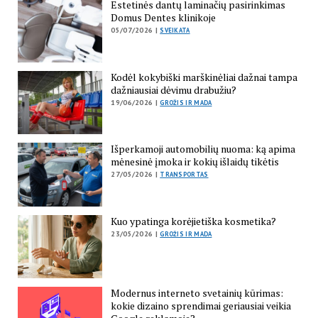
Estetinės dantų laminačių pasirinkimas
Domus Dentes klinikoje
05/07/2026 |
SVEIKATA
Kodėl kokybiški marškinėliai dažnai tampa
dažniausiai dėvimu drabužiu?
19/06/2026 |
GROŽIS IR MADA
Išperkamoji automobilių nuoma: ką apima
mėnesinė įmoka ir kokių išlaidų tikėtis
27/05/2026 |
TRANSPORTAS
Kuo ypatinga korėjietiška kosmetika?
23/05/2026 |
GROŽIS IR MADA
Modernus interneto svetainių kūrimas:
kokie dizaino sprendimai geriausiai veikia