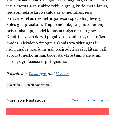
visus metus. Nesirinkite tokių augalų, kurie meta lapus,
neužpilinėkite kapo skalda ar akmenukais, jei jį
lankysite retai, nes net ir patiesus specialią plėvelę,
žolės gali prasikalti. Taip akmenukų tarpuose rudenį
prisirenka lapų, todėl kapas atrodys ne taip gražiai.
Nebūtina visko daryti pagal kitų skonį ar vyraujančias
madas. Kiekvieno žmogaus skonis yra skirtingas ir
individualus. Kas jums gali pasirodyti gražu, kitam gali
atrodyti neskoningai, todėl darykite taip, kaip jums
atrodys gražiausia ir patogiausia.
Published in
Paslaugos
and
Verslas
kapinės
kapų tvarkymas
More from
Paslaugos
More posts in Paslaugos »