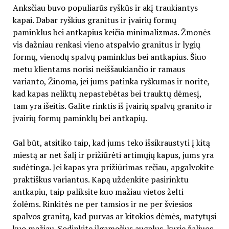
Anksčiau buvo populiarūs ryškūs ir akį traukiantys
kapai. Dabar ryškius granitus ir įvairių formų
paminklus bei antkapius keičia minimalizmas. Žmonės
vis dažniau renkasi vieno atspalvio granitus ir lygių
formų, vienodų spalvų paminklus bei antkapius. Šiuo
metu klientams norisi neiššaukiančio ir ramaus
varianto, Žinoma, jei jums patinka ryškumas ir norite,
kad kapas neliktų nepastebėtas bei trauktų dėmesį,
tam yra išeitis. Galite rinktis iš įvairių spalvų granito ir
įvairių formų paminklų bei antkapių.
Gal būt, atsitiko taip, kad jums teko išsikraustyti į kitą
miestą ar net šalį ir prižiūrėti artimųjų kapus, jums yra
sudėtinga. Jei kapas yra prižiūrimas rečiau, apgalvokite
praktiškus variantus. Kapą uždenkite pasirinktu
antkapiu, taip paliksite kuo mažiau vietos želti
žolėms. Rinkitės ne per tamsios ir ne per šviesios
spalvos granitą, kad purvas ar kitokios dėmės, matytųsi
kuo mažiau. Sodinkite ilgamečius augalus, kurie žaliuos