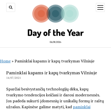
open
menu
06/08/2026
Home
»
Paminklai kapams ir kapų tvarkymas Vilniuje
Paminklai kapams ir kapų tvarkymas Vilniuje
14/07/2021
Sparčiai besivystančių technologijų dėka, kapų
tvarkymo tendencijos keičiasi ir darosi modernesnės.
Jos padeda sukurti įdomesnių ir unikalių formų ir raštų
užrašus. Kapinėse galime matyti, kad
paminklai