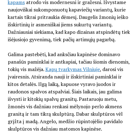
kapams
atrodo vis modernesni ir gražesni. Išvystame
naujoviškai sukomponuotų kapaviečių variantų, kurie
kartais tikrai pritraukia dėmesį. Daugelis žmonių ieško
išskirtinių ir asmeniškai jiems sukurtų variantų.
Dažniausiai siekiama, kad kapo dizainas atspindėtų tiek
išėjusiojo gyvenimą, tiek pačių artimųjų pagarbą.
Galima pastebėti, kad anksčiau kapinėse dominavo
panašūs paminklai ir antkapiai, tačiau šiomis dienomis,
tokių vis mažėja.
Kapų tvarkymas Vilniuje
, darosi vis
įvairesnis. Atsiranda nauji ir išskirtiniai paminklai ir
kitos detalės. Ilgą laiką, kapuose vyravo juodos ir
raudonos spalvos atspalviai. Šiais laikais, jau galima
išvysti ir kitokių spalvų granitų. Pastaruoju metu,
žmonės vis dažniau renkasi mėlynojo perlo akmens
granitą ir tam tikrą skulptūrą. Dabar skulptūros vėl
grįžta į madą. Angelo, medžio rūpintojėlio pavidalo
skulptūros vis dažniau matomos kapinėse.