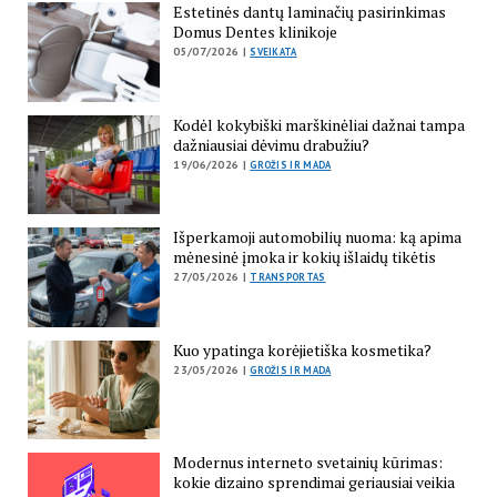
Estetinės dantų laminačių pasirinkimas
Domus Dentes klinikoje
05/07/2026 |
SVEIKATA
Kodėl kokybiški marškinėliai dažnai tampa
dažniausiai dėvimu drabužiu?
19/06/2026 |
GROŽIS IR MADA
Išperkamoji automobilių nuoma: ką apima
mėnesinė įmoka ir kokių išlaidų tikėtis
27/05/2026 |
TRANSPORTAS
Kuo ypatinga korėjietiška kosmetika?
23/05/2026 |
GROŽIS IR MADA
Modernus interneto svetainių kūrimas:
kokie dizaino sprendimai geriausiai veikia