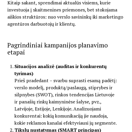
Kitaip sakant, sprendimai aktualūs visiems, kurie
investuoja į skaitmenines priemones, bet stokojama
aiškios struktūros: nuo verslo savininkų iki marketingo
agentūros darbuotojų ir klientų.
Pagrindiniai kampanijos planavimo
etapai
Situacijos analizė (auditas ir konkurentų
tyrimas)
Prieš pradedant – svarbu suprasti esamą padėtį:
verslo modelį, produktą/paslaugą, stiprybes ir
silpnybes (SWOT), rinkos tendencijas Lietuvoje
ir panašių rinkų kaimyninėse šalyse, pvz.,
Latvijoje, Estijoje, Lenkijoje. Analizuojami
konkurentai: kokią komunikaciją jie naudoja,
kokie reklamos kanalai efektyviausi jų segmente.
Tikslų nustatymas (SMART principas)