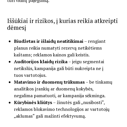
turi vidinį pajėgumą.
Iššūkiai ir rizikos, į kurias reikia atkreipti
dėmesį
Biudžetas ir išlaidų neatitikimai
– rengiant
planus reikia numatyti rezervą netikėtiems
kaštams; reklamos kainos gali keistis.
Auditorijos klaidų rizika
– jeigu segmentai
netikslūs, kampanija gali būti nukreipta ne į
tuos vartotojus.
Matavimo ir duomenų trūkumas
– be tinkamų
analitikos įrankių ar duomenų kokybės,
negalima pamatuoti, ar kampanija sėkminga.
Kūrybinės kliūtys
– žinutės gali „nusibosti“,
reklamos blokavimo technologijos ar vartotojų
„aklumas“ gali mažinti efektyvumą.