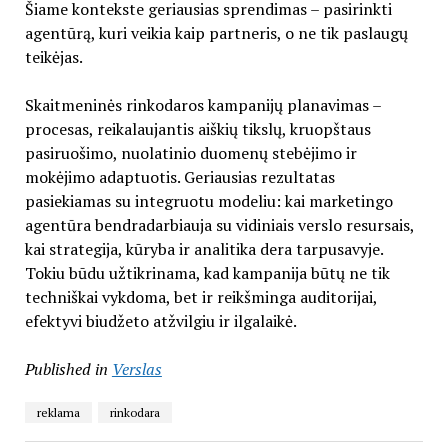
Šiame kontekste geriausias sprendimas – pasirinkti
agentūrą, kuri veikia kaip partneris, o ne tik paslaugų
teikėjas.
Skaitmeninės rinkodaros kampanijų planavimas –
procesas, reikalaujantis aiškių tikslų, kruopštaus
pasiruošimo, nuolatinio duomenų stebėjimo ir
mokėjimo adaptuotis. Geriausias rezultatas
pasiekiamas su integruotu modeliu: kai marketingo
agentūra bendradarbiauja su vidiniais verslo resursais,
kai strategija, kūryba ir analitika dera tarpusavyje.
Tokiu būdu užtikrinama, kad kampanija būtų ne tik
techniškai vykdoma, bet ir reikšminga auditorijai,
efektyvi biudžeto atžvilgiu ir ilgalaikė.
Published in
Verslas
reklama
rinkodara