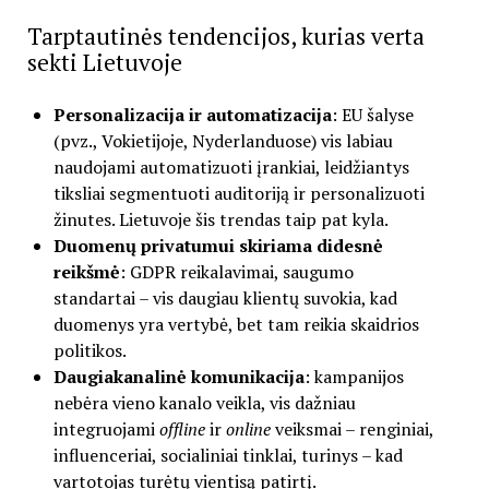
Tarptautinės tendencijos, kurias verta
sekti Lietuvoje
Personalizacija ir automatizacija
: EU šalyse
(pvz., Vokietijoje, Nyderlanduose) vis labiau
naudojami automatizuoti įrankiai, leidžiantys
tiksliai segmentuoti auditoriją ir personalizuoti
žinutes. Lietuvoje šis trendas taip pat kyla.
Duomenų privatumui skiriama didesnė
reikšmė
: GDPR reikalavimai, saugumo
standartai – vis daugiau klientų suvokia, kad
duomenys yra vertybė, bet tam reikia skaidrios
politikos.
Daugiakanalinė komunikacija
: kampanijos
nebėra vieno kanalo veikla, vis dažniau
integruojami
offline
ir
online
veiksmai – renginiai,
influenceriai, socialiniai tinklai, turinys – kad
vartotojas turėtų vientisą patirtį.