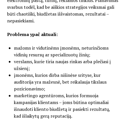
elektroninį paštą, turinį, reklamos tinklus. Planavimas
svarbus todėl, kad be aiškios strategijos veiksmai gali
būti chaotiški, biudžetas iššvaistomas, rezultatai –
nepasiekiami.
Problema ypač aktuali:
mažoms ir vidutinėms įmonėms, neturinčioms
vidinių resursų ar specializuotų žinių;
verslams, kurie tiria naujas rinkas arba plečiasi į
užsienį;
įmonėms, kurios dirba nišinėse srityse, kur
auditorija yra mažesnė, bet reikalauja tikslaus
pozicionavimo;
marketingo agentūroms, kurios formuoja
kampanijas klientams – joms būtina optimaliai
išnaudoti kliento biudžetą ir pasiekti rezultatų,
kad išlaikytų gerą reputaciją.