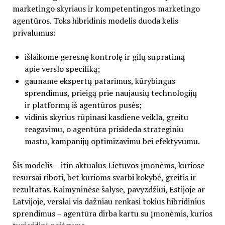
marketingo skyriaus ir kompetentingos marketingo
agentūros. Toks hibridinis modelis duoda kelis
privalumus:
išlaikome geresnę kontrolę ir gilų supratimą
apie verslo specifiką;
gauname ekspertų patarimus, kūrybingus
sprendimus, prieigą prie naujausių technologijų
ir platformų iš agentūros pusės;
vidinis skyrius rūpinasi kasdiene veikla, greitu
reagavimu, o agentūra prisideda strateginiu
mastu, kampanijų optimizavimu bei efektyvumu.
Šis modelis – itin aktualus Lietuvos įmonėms, kuriose
resursai riboti, bet kurioms svarbi kokybė, greitis ir
rezultatas. Kaimyninėse šalyse, pavyzdžiui, Estijoje ar
Latvijoje, verslai vis dažniau renkasi tokius hibridinius
sprendimus – agentūra dirba kartu su įmonėmis, kurios