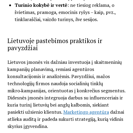
Turinio kokybė ir vertė
: ne tiesiog reklama, o
švietimas, pramoga, emocinis ryšys – kaip, pvz.,
tinklaraščiai, vaizdo turinys,
live
sesijos.
Lietuvoje pastebimos praktikos ir
pavyzdžiai
Lietuvos įmonės vis dažniau investuoja į skaitmeninių
kampanijų planavimą, remiasi agentūros
konsultacijomis ir analizėmis. Pavyzdžiui, mažos
technologijų firmos naudoja socialinių tinklų
mikro‑kampanijas, orientuotas į konkrečius segmentus.
Didesnės įmonės integruoja darbus su influenceriais ir
kuria turinį lietuvių bei anglų kalbomis, siekiant
pasiekti užsienio klientus.
Marketingo agentūra
dažnai
atlieka auditą ir padeda sukurti strategiją, kurią vidinis
skyrius įgyvendina.