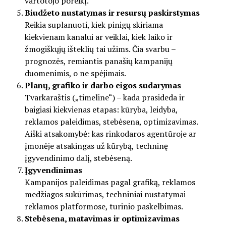
vartotojo poreikį.
Biudžeto nustatymas ir resursų paskirstymas
Reikia suplanuoti, kiek pinigų skiriama
kiekvienam kanalui ar veiklai, kiek laiko ir
žmogiškųjų išteklių tai užims. Čia svarbu –
prognozės, remiantis panašių kampanijų
duomenimis, o ne spėjimais.
Planų, grafiko ir darbo eigos sudarymas
Tvarkaraštis („timeline“) – kada prasideda ir
baigiasi kiekvienas etapas: kūryba, leidyba,
reklamos paleidimas, stebėsena, optimizavimas.
Aiški atsakomybė: kas rinkodaros agentūroje ar
įmonėje atsakingas už kūrybą, techninę
įgyvendinimo dalį, stebėseną.
Įgyvendinimas
Kampanijos paleidimas pagal grafiką, reklamos
medžiagos sukūrimas, techniniai nustatymai
reklamos platformose, turinio paskelbimas.
Stebėsena, matavimas ir optimizavimas