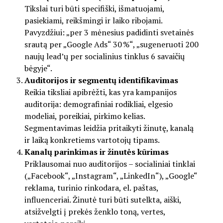
Tikslai turi būti specifiški, išmatuojami,
pasiekiami, reikšmingi ir laiko ribojami.
Pavyzdžiui: „per 3 mėnesius padidinti svetainės
srautą per „Google Ads“ 30 %“, „sugeneruoti 200
naujų lead’ų per socialinius tinklus 6 savaičių
bėgyje“.
Auditorijos ir segmentų identifikavimas
Reikia tiksliai apibrėžti, kas yra kampanijos
auditorija: demografiniai rodikliai, elgesio
modeliai, poreikiai, pirkimo kelias.
Segmentavimas leidžia pritaikyti žinutę, kanalą
ir laiką konkretiems vartotojų tipams.
Kanalų parinkimas ir žinutės kūrimas
Priklausomai nuo auditorijos – socialiniai tinklai
(„Facebook“, „Instagram“, „LinkedIn“), „Google“
reklama, turinio rinkodara, el. paštas,
influenceriai. Žinutė turi būti sutelkta, aiški,
atsižvelgti į prekės ženklo toną, vertes,