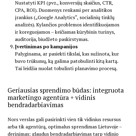
Nustatyti KPI (pvz., konversijų skaičius, CTR,
CPA, ROI). Duomenys renkami per analitikos
įrankius („Google Analytics“, socialinių tinklų
analizės). Kylančios problemos identifikuojamos
ir koreguojamos – keičiamas kūrybinis turinys,
auditorija, biudžeto paskirstymas.
Įvertinimas po kampanijos
Palyginama, ar pasiekti tikslai, kas sužinota, kur
buvo trūkumų, ką galima patobulinti kitą kartą.
Tai leidžia nuolat tobulinti planavimo procesą.
Geriausias sprendimo būdas: integruota
marketingo agentūra + vidinis
bendradarbiavimas
Nors verslas gali pasirinkti vien tik vidinius resursus
arba tik agentūrą, optimalus sprendimas Lietuvoje –
derinimas: glaudus bendradarbiavimas tarp vidinio