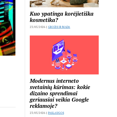
Kuo ypatinga korėjietiška
kosmetika?
23/05/2026 |
GROŽIS IR MADA
Modernus interneto
svetainių kūrimas: kokie
dizaino sprendimai
geriausiai veikia Google
reklamoje?
23/05/2026 |
PASLAUGOS