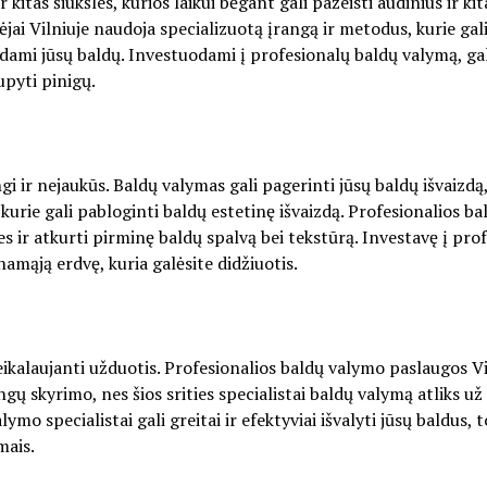
kitas šiukšles, kurios laikui bėgant gali pažeisti audinius ir kit
ai Vilniuje naudoja specializuotą įrangą ir metodus, kurie gal
dami jūsų baldų. Investuodami į profesionalų baldų valymą, ga
upyti pinigų.
gi ir nejaukūs. Baldų valymas gali pagerinti jūsų baldų išvaizdą
kurie gali pabloginti baldų estetinę išvaizdą. Profesionalios ba
s ir atkurti pirminę baldų spalvą bei tekstūrą. Investavę į pro
namąją erdvę, kuria galėsite didžiuotis.
eikalaujanti užduotis. Profesionalios baldų valymo paslaugos Vi
ngų skyrimo, nes šios srities specialistai baldų valymą atliks už 
mo specialistai gali greitai ir efektyviai išvalyti jūsų baldus, 
mais.