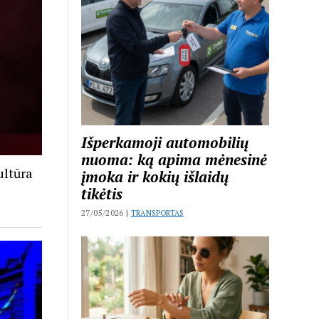
Išperkamoji automobilių
nuoma: ką apima mėnesinė
ultūra
įmoka ir kokių išlaidų
tikėtis
27/05/2026 |
TRANSPORTAS