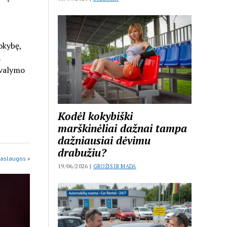
okybę,
s
 valymo
Kodėl kokybiški
marškinėliai dažnai tampa
dažniausiai dėvimu
drabužiu?
Paslaugos »
19/06/2026 |
GROŽIS IR MADA