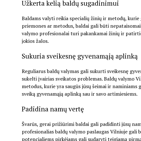
Užkerta kelią baldų sugadinimui
Baldams valyti reikia specialių žinių ir metodų, kur
priemones ar metodus, baldai gali būti nepataisomai 
valymo profesionalai turi pakankamai žinių ir patirti
jokios žalos.
Sukuria sveikesnę gyvenamąją aplinką
Reguliarus baldų valymas gali sukurti sveikesnę gyven
sukelti įvairias sveikatos problemas. Baldų valymo V
metodus, kurie yra saugūs jūsų šeimai ir naminiams 
sveiką gyvenamąją aplinką sau ir savo artimiesiems.
Padidina namų vertę
Švarūs, gerai prižiūrimi baldai gali padidinti jūsų na
profesionalias baldų valymo paslaugas Vilniuje gali b
potencialiems pirkėjams gali sudaryti teigiamą pirmąj