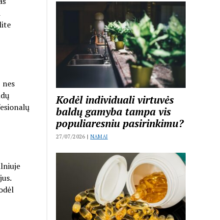
as
i
lite
, nes
ldų
Kodėl individuali virtuvės
fesionalų
baldų gamyba tampa vis
populiaresniu pasirinkimu?
27/07/2026 |
NAMAI
lniuje
jus.
todėl