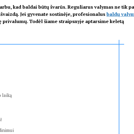
svarbu, kad baldai būtų švarūs. Reguliarus valymas ne tik 
 išvaizdą. Jei gyvenate sostinėje, profesionalus
baldų valy
ybę privalumų. Todėl šiame straipsnyje aptarsime keletą
 laiką
ų
dinimui