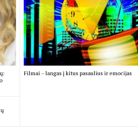
ų:
Filmai – langas į kitus pasaulius ir emocijas
o
ių