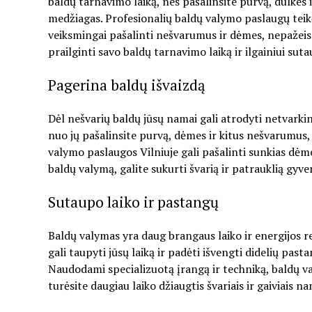
baldų tarnavimo laiką, nes pašalinsite purvą, dulkes ir 
medžiagas. Profesionalių baldų valymo paslaugų teikėj
veiksmingai pašalinti nešvarumus ir dėmes, nepažeis
prailginti savo baldų tarnavimo laiką ir ilgainiui suta
Pagerina baldų išvaizdą
Dėl nešvarių baldų jūsų namai gali atrodyti netvarkin
nuo jų pašalinsite purvą, dėmes ir kitus nešvarumus, 
valymo paslaugos Vilniuje gali pašalinti sunkias dėme
baldų valymą, galite sukurti švarią ir patrauklią gyve
Sutaupo laiko ir pastangų
Baldų valymas yra daug brangaus laiko ir energijos r
gali taupyti jūsų laiką ir padėti išvengti didelių pasta
Naudodami specializuotą įrangą ir techniką, baldų valy
turėsite daugiau laiko džiaugtis švariais ir gaiviais na