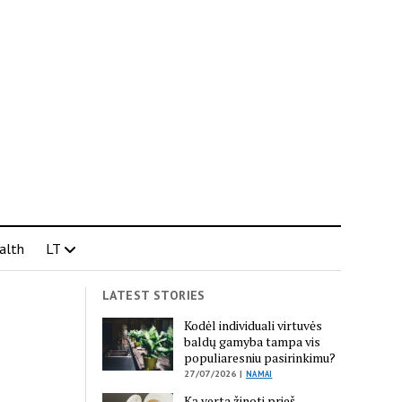
alth
LT
LATEST STORIES
Kodėl individuali virtuvės
baldų gamyba tampa vis
populiaresniu pasirinkimu?
27/07/2026 |
NAMAI
Ką verta žinoti prieš