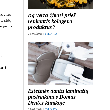
 valymo
Ką verta žinoti prieš
. Baldų
renkantis kolageno
mi jiems
produktus?
23/07/2026 |
SVEIKATA
ali
ir
kurti
Estetinės dantų laminačių
pasirinkimas Domus
a į
Dentes klinikoje
iną.
05/07/2026 |
SVEIKATA