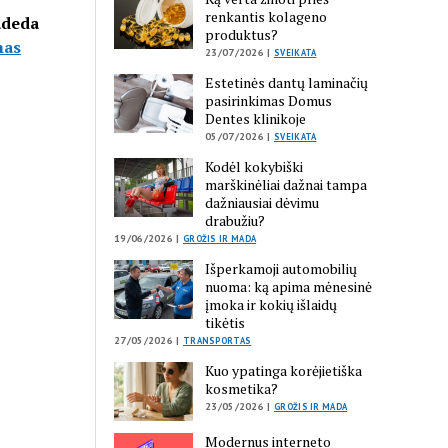
renkantis kolageno
padeda
produktus?
mas
23/07/2026 |
SVEIKATA
Estetinės dantų laminačių
pasirinkimas Domus
Dentes klinikoje
05/07/2026 |
SVEIKATA
Kodėl kokybiški
marškinėliai dažnai tampa
dažniausiai dėvimu
drabužiu?
19/06/2026 |
GROŽIS IR MADA
Išperkamoji automobilių
nuoma: ką apima mėnesinė
įmoka ir kokių išlaidų
tikėtis
27/05/2026 |
TRANSPORTAS
Kuo ypatinga korėjietiška
kosmetika?
23/05/2026 |
GROŽIS IR MADA
Modernus interneto