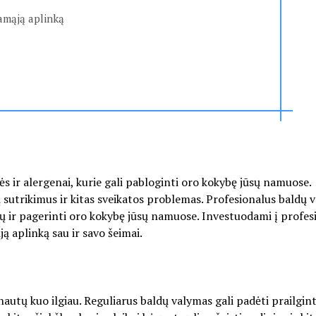
amąją aplinką
s ir alergenai, kurie gali pabloginti oro kokybę jūsų namuose.
ų sutrikimus ir kitas sveikatos problemas. Profesionalus baldų 
dų ir pagerinti oro kokybę jūsų namuose. Investuodami į profes
ą aplinką sau ir savo šeimai.
rnautų kuo ilgiau. Reguliarus baldų valymas gali padėti prailgint