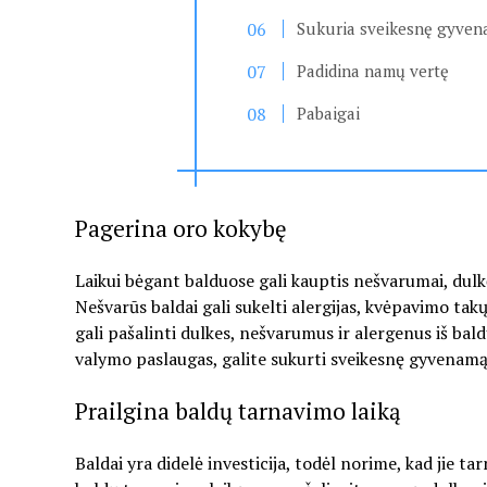
Sukuria sveikesnę gyven
Padidina namų vertę
Pabaigai
Pagerina oro kokybę
Laikui bėgant balduose gali kauptis nešvarumai, dulkė
Nešvarūs baldai gali sukelti alergijas, kvėpavimo tak
gali pašalinti dulkes, nešvarumus ir alergenus iš bal
valymo paslaugas, galite sukurti sveikesnę gyvenamąj
Prailgina baldų tarnavimo laiką
Baldai yra didelė investicija, todėl norime, kad jie ta