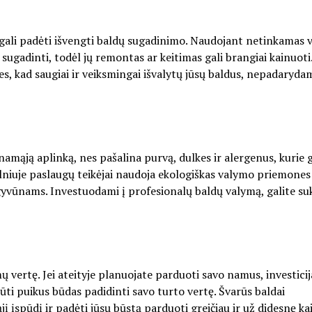
ie gali padėti išvengti baldų sugadinimo. Naudojant netinkamas
sugadinti, todėl jų remontas ar keitimas gali brangiai kainuoti
es, kad saugiai ir veiksmingai išvalytų jūsų baldus, nepadaryda
amąją aplinką, nes pašalina purvą, dulkes ir alergenus, kurie g
ilniuje paslaugų teikėjai naudoja ekologiškas valymo priemones 
gyvūnams. Investuodami į profesionalų baldų valymą, galite su
mų vertę. Jei ateityje planuojate parduoti savo namus, investicij
ūti puikus būdas padidinti savo turto vertę. Švarūs baldai
į įspūdį ir padėti jūsų būstą parduoti greičiau ir už didesnę ka