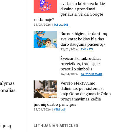
svetainių kūrimas: kokie
dizaino sprendimai
geriausiai veikia Google
reklamoje?
23/05/2026 |
PASLAUGOS
Burnos higiena ir dantenų
sveikata: kokias klaidas
daro dauguma pacientų?
22/05/2026 |
SVEIKATA
Šveicariški laikrodžiai:
precizikos, tradicijų ir
prestižo simbolis
26/04/2026 |
GROŽIS IR MADA
valymas
Verslo efektyvumo
didinimas per sistemas:
ionalias
kaip Odoo diegimas ir Odoo
programavimas keičia
įmonių darbo principus
23/04/2026 |
VERSLAS
i jūsų
LITHUANIAN ARTICLES