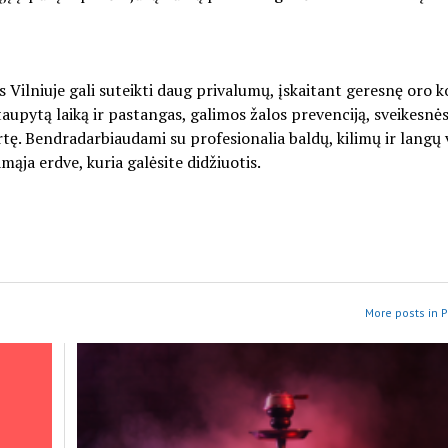
 Vilniuje gali suteikti daug privalumų, įskaitant geresnę oro k
taupytą laiką ir pastangas, galimos žalos prevenciją, sveikesnė
ę. Bendradarbiaudami su profesionalia baldų, kilimų ir langų
mąja erdve, kuria galėsite didžiuotis.
More posts in 