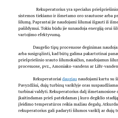
Rekuperatorius yra specialus priešpriešinio sra
sistemos tiekiamo ir išmetamo oro srautuose arba p
šilumą. Paprastai jie naudojami šilumai išgauti iš i
pašildymui. Tokiu būdu jie sunaudoja energiją orui ši
vartojimo efektyvumą.
Daugelio tipų procesuose deginimas naudojamas ši
arba susigrąžinti, kad būtų galima pakartotinai panau
priešpriešinio srauto šilumokaičius, naudojamus šil
procesuose, pvz., Amoniako-vandens ar LiBr-vandens
Rekuperatoriai
daugiau
naudojami kartu su ši
Pavyzdžiui, dujų turbinų variklyje oras suspaudžiam
turbinai valdyti. Rekuperatorius dalį išmetamosiose du
įkaitindamas prieš patekdamas į kuro degiklio stadiją
įleidimo temperatūros reikia mažiau degalų. Atkurdam
rekuperatorius gali padaryti šilumos variklį ar dujų 