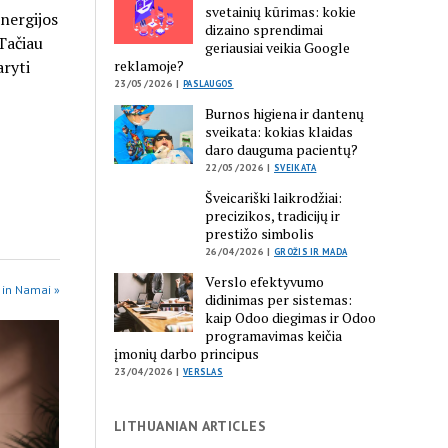
svetainių kūrimas: kokie
nergijos
dizaino sprendimai
 Tačiau
geriausiai veikia Google
aryti
reklamoje?
23/05/2026 |
PASLAUGOS
Burnos higiena ir dantenų
sveikata: kokias klaidas
daro dauguma pacientų?
22/05/2026 |
SVEIKATA
Šveicariški laikrodžiai:
precizikos, tradicijų ir
prestižo simbolis
26/04/2026 |
GROŽIS IR MADA
Verslo efektyvumo
 in Namai »
didinimas per sistemas:
kaip Odoo diegimas ir Odoo
programavimas keičia
įmonių darbo principus
23/04/2026 |
VERSLAS
LITHUANIAN ARTICLES