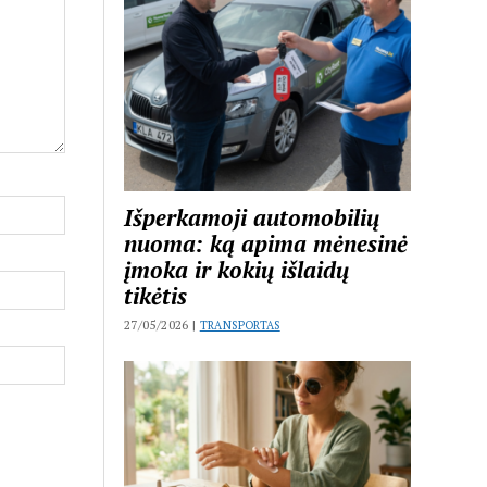
Išperkamoji automobilių
nuoma: ką apima mėnesinė
įmoka ir kokių išlaidų
tikėtis
27/05/2026 |
TRANSPORTAS