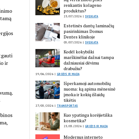
renkantis kolageno
inimo
produktus?
23/07/2026 |
SVEIKATA
etamą
Estetinės dantų laminačių
pasirinkimas Domus
rgijos
Dentes klinikoje
05/07/2026 |
SVEIKATA
Kodėl kokybiški
tgauti
marškinėliai dažnai tampa
io ir
dažniausiai dėvimu
drabužiu?
19/06/2026 |
GROŽIS IR MADA
Išperkamoji automobilių
nuoma: ką apima mėnesinė
yvumą.
įmoka ir kokių išlaidų
s
tikėtis
27/05/2026 |
TRANSPORTAS
rbinos
Kuo ypatinga korėjietiška
kosmetika?
uma,
23/05/2026 |
GROŽIS IR MADA
Modernus interneto