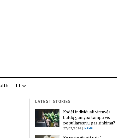
alth
LT
LATEST STORIES
Kodėl individuali virtuvės
baldų gamyba tampa vis
populiaresniu pasirinkimu?
27/07/2026 |
NAMAI
Ką verta žinoti prieš