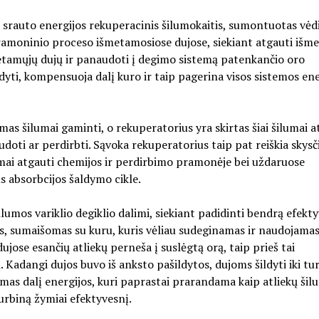
uto energijos rekuperacinis šilumokaitis, sumontuotas vėd
ramoninio proceso išmetamosiose dujose, siekiant atgauti išm
šmetamųjų dujų ir panaudoti į degimo sistemą patenkančio oro
ldyti, kompensuoja dalį kuro ir taip pagerina visos sistemos ene
lumai gaminti, o rekuperatorius yra skirtas šiai šilumai a
doti ar perdirbti. Sąvoka rekuperatorius taip pat reiškia skysč
umai atgauti chemijos ir perdirbimo pramonėje bei uždaruose
 absorbcijos šaldymo cikle.
lumos variklio degiklio dalimi, siekiant padidinti bendrą efekt
as, sumaišomas su kuru, kuris vėliau sudeginamas ir naudojama
jose esančių atliekų perneša į suslėgtą orą, taip prieš tai
. Kadangi dujos buvo iš anksto pašildytos, dujoms šildyti iki tu
as dalį energijos, kuri paprastai prarandama kaip atliekų šil
turbiną žymiai efektyvesnį.