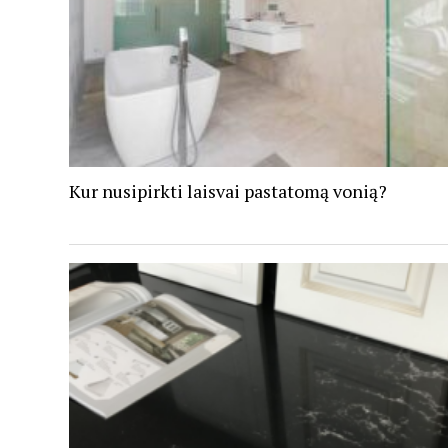
Kur nusipirkti laisvai pastatomą vonią?