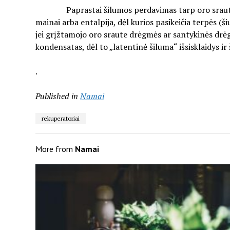
Paprastai šilumos perdavimas tarp oro srautų, kur
mainai arba entalpija, dėl kurios pasikeičia terpės (š
jei grįžtamojo oro sraute drėgmės ar santykinės drėg
kondensatas, dėl to „latentinė šiluma“ išsisklaidys
.
Published in
Namai
rekuperatoriai
More from
Namai