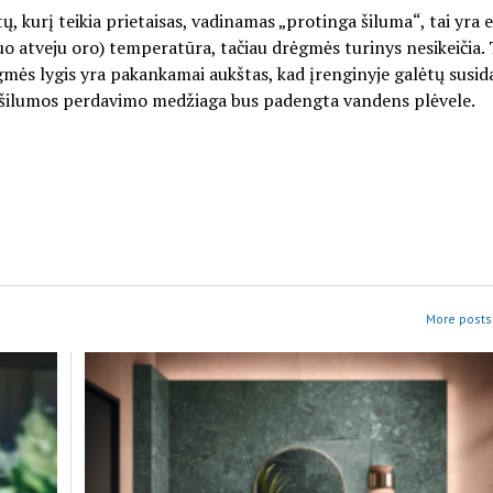
į teikia prietaisas, vadinamas „protinga šiluma“, tai yra e
iuo atveju oro) temperatūra, tačiau drėgmės turinys nesikeičia.
mės lygis yra pakankamai aukštas, kad įrenginyje galėtų susid
 ir šilumos perdavimo medžiaga bus padengta vandens plėvele.
More posts