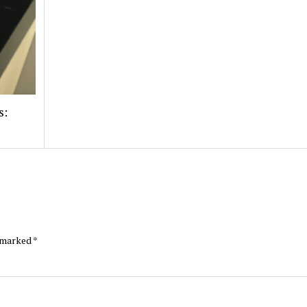
s:
e marked
*