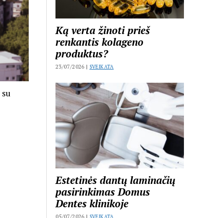
Ką verta žinoti prieš
renkantis kolageno
produktus?
23/07/2026 |
SVEIKATA
 su
Estetinės dantų laminačių
pasirinkimas Domus
Dentes klinikoje
05/07/2026 |
SVEIKATA