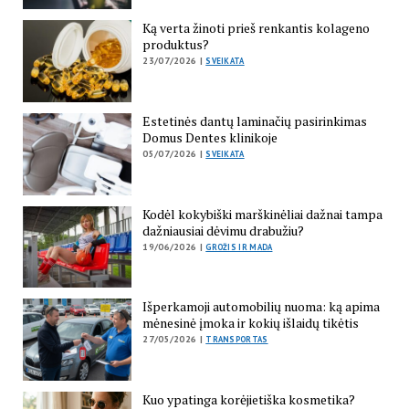
Ką verta žinoti prieš renkantis kolageno
produktus?
23/07/2026 |
SVEIKATA
Estetinės dantų laminačių pasirinkimas
Domus Dentes klinikoje
05/07/2026 |
SVEIKATA
Kodėl kokybiški marškinėliai dažnai tampa
dažniausiai dėvimu drabužiu?
19/06/2026 |
GROŽIS IR MADA
Išperkamoji automobilių nuoma: ką apima
mėnesinė įmoka ir kokių išlaidų tikėtis
27/05/2026 |
TRANSPORTAS
Kuo ypatinga korėjietiška kosmetika?