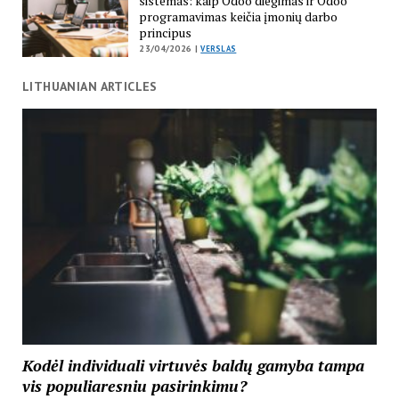
sistemas: kaip Odoo diegimas ir Odoo
programavimas keičia įmonių darbo
principus
23/04/2026 |
VERSLAS
LITHUANIAN ARTICLES
Kodėl individuali virtuvės baldų gamyba tampa
vis populiaresniu pasirinkimu?