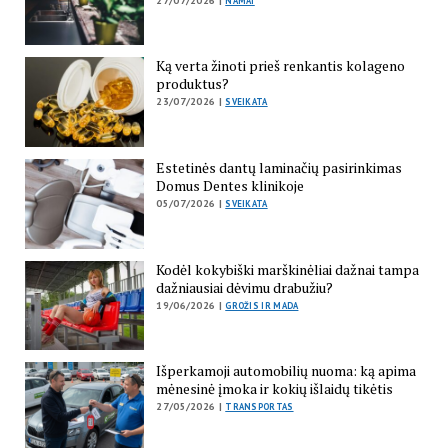
27/07/2026 |
NAMAI
Ką verta žinoti prieš renkantis kolageno
produktus?
23/07/2026 |
SVEIKATA
Estetinės dantų laminačių pasirinkimas
Domus Dentes klinikoje
05/07/2026 |
SVEIKATA
Kodėl kokybiški marškinėliai dažnai tampa
dažniausiai dėvimu drabužiu?
19/06/2026 |
GROŽIS IR MADA
Išperkamoji automobilių nuoma: ką apima
mėnesinė įmoka ir kokių išlaidų tikėtis
27/05/2026 |
TRANSPORTAS