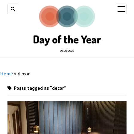
open
menu
08/08/2026
Home
»
decor
Posts tagged as “decor”