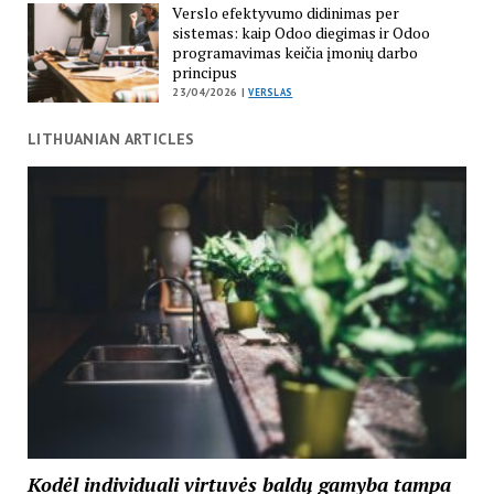
Verslo efektyvumo didinimas per
sistemas: kaip Odoo diegimas ir Odoo
programavimas keičia įmonių darbo
principus
23/04/2026 |
VERSLAS
LITHUANIAN ARTICLES
Kodėl individuali virtuvės baldų gamyba tampa