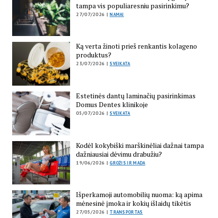
tampa vis populiaresniu pasirinkimu?
27/07/2026 |
NAMAI
Ką verta žinoti prieš renkantis kolageno
produktus?
23/07/2026 |
SVEIKATA
Estetinės dantų laminačių pasirinkimas
Domus Dentes klinikoje
05/07/2026 |
SVEIKATA
Kodėl kokybiški marškinėliai dažnai tampa
dažniausiai dėvimu drabužiu?
19/06/2026 |
GROŽIS IR MADA
Išperkamoji automobilių nuoma: ką apima
mėnesinė įmoka ir kokių išlaidų tikėtis
27/05/2026 |
TRANSPORTAS