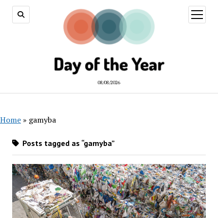
open
menu
08/08/2026
Home
»
gamyba
Posts tagged as “gamyba”