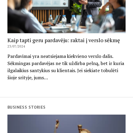
Kaip tapti geru pardavėju: raktai į verslo sėkmę
23/07/2024
Pardavimai yra neatsiejama kiekvieno verslo dalis.
Sėkmingas pardavėjas ne tik uždirba pelną, bet ir kuria
ilgalaikius santykius su klientais. Jei siekiate tobulėti
šioje srityje, jums…
BUSINESS STORIES