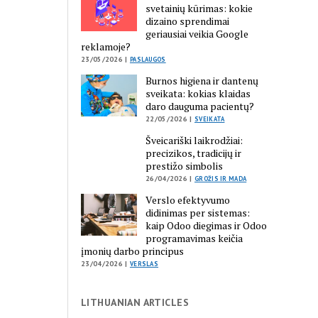
svetainių kūrimas: kokie
dizaino sprendimai
geriausiai veikia Google
reklamoje?
23/05/2026 |
PASLAUGOS
Burnos higiena ir dantenų
sveikata: kokias klaidas
daro dauguma pacientų?
22/05/2026 |
SVEIKATA
Šveicariški laikrodžiai:
precizikos, tradicijų ir
prestižo simbolis
26/04/2026 |
GROŽIS IR MADA
Verslo efektyvumo
didinimas per sistemas:
kaip Odoo diegimas ir Odoo
programavimas keičia
įmonių darbo principus
23/04/2026 |
VERSLAS
LITHUANIAN ARTICLES