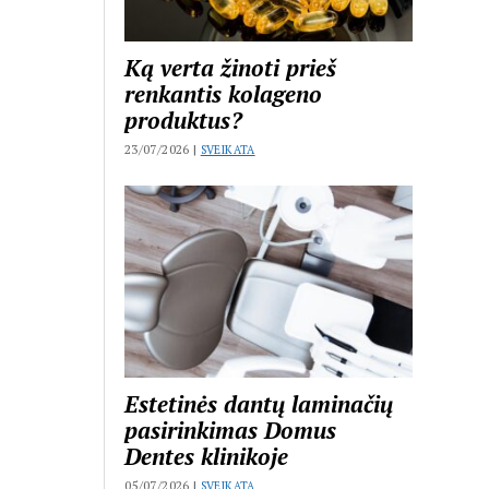
Ką verta žinoti prieš
renkantis kolageno
produktus?
23/07/2026 |
SVEIKATA
Estetinės dantų laminačių
pasirinkimas Domus
Dentes klinikoje
05/07/2026 |
SVEIKATA