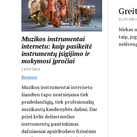
Greit
22/07/2021
Niekas n
taip, jo
Muzikos instrumentai
neišveng
internetu: kaip pasikeitė
instrumentų įsigijimo ir
mokymosi įpročiai
24/05/2024
Business
Muzikos instrumentai internetu
šiandien tapo neatsiejama tiek
pradedančiųjų, tiek profesionalių
muzikantų kasdienybės dalimi. Dar
prieš kelis dešimtmečius
instrumentų pasirinkimas
dažniausiai apsiribodavo fizinėmis