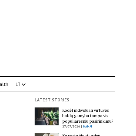
alth
LT
LATEST STORIES
Kodėl individuali virtuvės
baldų gamyba tampa vis
populiaresniu pasirinkimu?
27/07/2026 |
NAMAI
Ką verta žinoti prieš