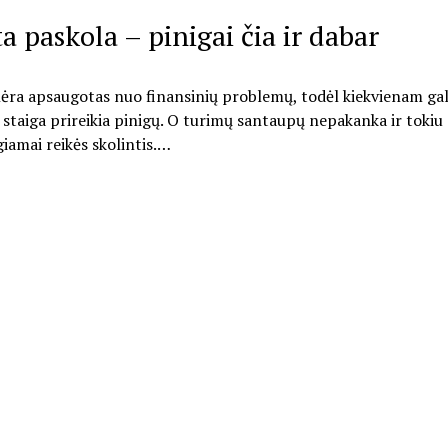
a paskola – pinigai čia ir dabar
ėra apsaugotas nuo finansinių problemų, todėl kiekvienam gali
g staiga prireikia pinigų. O turimų santaupų nepakanka ir tokiu
iamai reikės skolintis.…