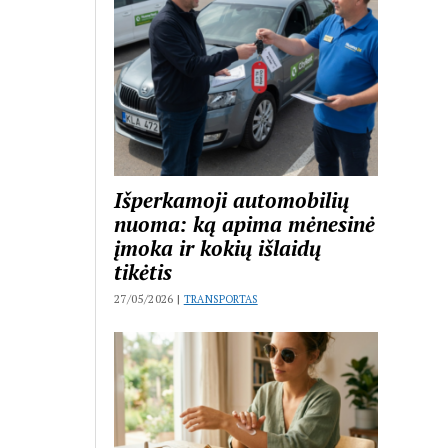
Išperkamoji automobilių
nuoma: ką apima mėnesinė
įmoka ir kokių išlaidų
tikėtis
27/05/2026 |
TRANSPORTAS