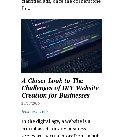
classified ads, once the cornerstone
for...
A Closer Look to The
Challenges of DIY Website
Creation for Businesses
26/07/2023
Business
Tech
In the digital age, a website is a
crucial asset for any business. It
serves as a virtual storefront, a hub