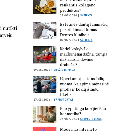
renkantis kolageno
produktus?
23/07/2026 |
SVEIKATA
Estetinės dantų laminačių
 nutikti
pasirinkimas Domus
Dentes klinikoje
 atveju
05/07/2026 |
SVEIKATA
Kodėl kokybiški
marškinėliai dažnai tampa
dažniausiai dėvimu
drabužiu?
19/06/2026 |
GROŽIS IR MADA
Išperkamoji automobilių
nuoma: ką apima mėnesinė
įmoka ir kokių išlaidų
tikėtis
27/05/2026 |
TRANSPORTAS
Kuo ypatinga korėjietiška
kosmetika?
23/05/2026 |
GROŽIS IR MADA
Modernus interneto