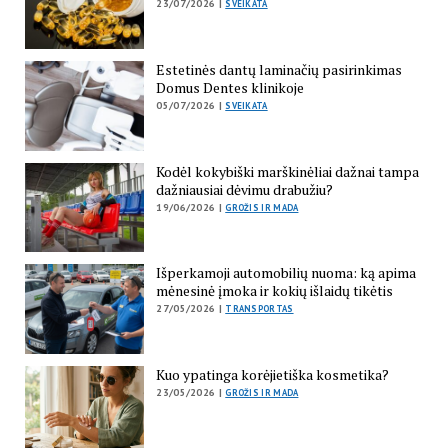
23/07/2026 |
SVEIKATA
Estetinės dantų laminačių pasirinkimas
Domus Dentes klinikoje
05/07/2026 |
SVEIKATA
Kodėl kokybiški marškinėliai dažnai tampa
dažniausiai dėvimu drabužiu?
19/06/2026 |
GROŽIS IR MADA
Išperkamoji automobilių nuoma: ką apima
mėnesinė įmoka ir kokių išlaidų tikėtis
27/05/2026 |
TRANSPORTAS
Kuo ypatinga korėjietiška kosmetika?
23/05/2026 |
GROŽIS IR MADA