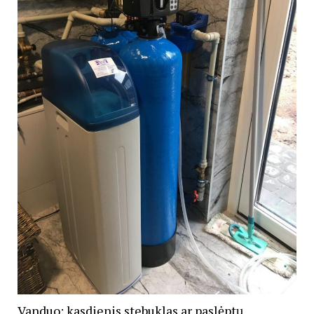
Vanduo: kasdienis stebuklas ar paslėptų