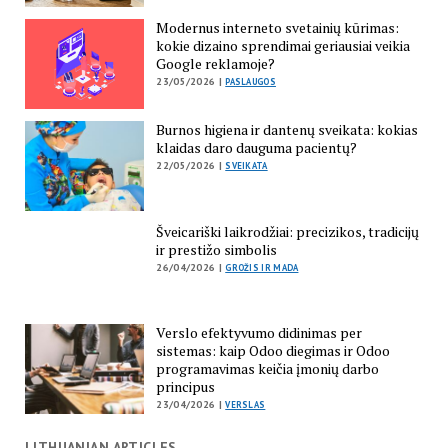
Modernus interneto svetainių kūrimas:
kokie dizaino sprendimai geriausiai veikia
Google reklamoje?
23/05/2026 |
PASLAUGOS
Burnos higiena ir dantenų sveikata: kokias
klaidas daro dauguma pacientų?
22/05/2026 |
SVEIKATA
Šveicariški laikrodžiai: precizikos, tradicijų
ir prestižo simbolis
26/04/2026 |
GROŽIS IR MADA
Verslo efektyvumo didinimas per
sistemas: kaip Odoo diegimas ir Odoo
programavimas keičia įmonių darbo
principus
23/04/2026 |
VERSLAS
LITHUANIAN ARTICLES