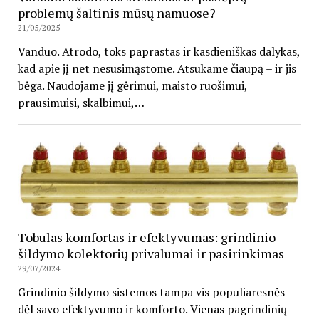
problemų šaltinis mūsų namuose?
21/05/2025
Vanduo. Atrodo, toks paprastas ir kasdieniškas dalykas,
kad apie jį net nesusimąstome. Atsukame čiaupą – ir jis
bėga. Naudojame jį gėrimui, maisto ruošimui,
prausimuisi, skalbimui,…
Tobulas komfortas ir efektyvumas: grindinio
šildymo kolektorių privalumai ir pasirinkimas
29/07/2024
Grindinio šildymo sistemos tampa vis populiaresnės
dėl savo efektyvumo ir komforto. Vienas pagrindinių