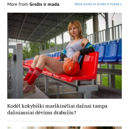
More from
Grožis ir mada
More posts in Grožis ir mada »
Kodėl kokybiški marškinėliai dažnai tampa
dažniausiai dėvimu drabužiu?