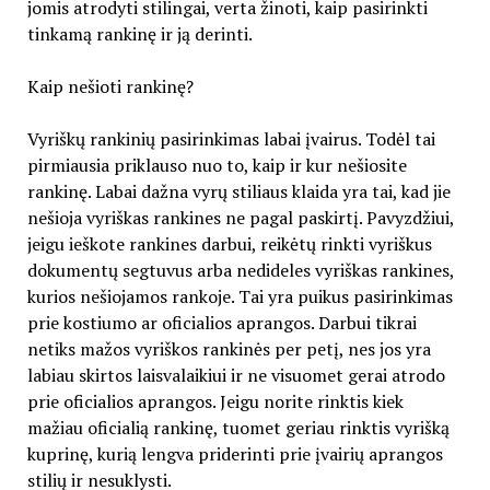
jomis atrodyti stilingai, verta žinoti, kaip pasirinkti
tinkamą rankinę ir ją derinti.
Kaip nešioti rankinę?
Vyriškų rankinių pasirinkimas labai įvairus. Todėl tai
pirmiausia priklauso nuo to, kaip ir kur nešiosite
rankinę. Labai dažna vyrų stiliaus klaida yra tai, kad jie
nešioja vyriškas rankines ne pagal paskirtį. Pavyzdžiui,
jeigu ieškote rankines darbui, reikėtų rinkti vyriškus
dokumentų segtuvus arba nedideles vyriškas rankines,
kurios nešiojamos rankoje. Tai yra puikus pasirinkimas
prie kostiumo ar oficialios aprangos. Darbui tikrai
netiks mažos vyriškos rankinės per petį, nes jos yra
labiau skirtos laisvalaikiui ir ne visuomet gerai atrodo
prie oficialios aprangos. Jeigu norite rinktis kiek
mažiau oficialią rankinę, tuomet geriau rinktis vyrišką
kuprinę, kurią lengva priderinti prie įvairių aprangos
stilių ir nesuklysti.