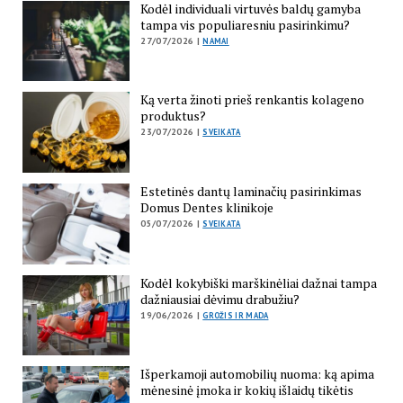
Kodėl individuali virtuvės baldų gamyba
tampa vis populiaresniu pasirinkimu?
27/07/2026 |
NAMAI
Ką verta žinoti prieš renkantis kolageno
produktus?
23/07/2026 |
SVEIKATA
Estetinės dantų laminačių pasirinkimas
Domus Dentes klinikoje
05/07/2026 |
SVEIKATA
Kodėl kokybiški marškinėliai dažnai tampa
dažniausiai dėvimu drabužiu?
19/06/2026 |
GROŽIS IR MADA
Išperkamoji automobilių nuoma: ką apima
mėnesinė įmoka ir kokių išlaidų tikėtis