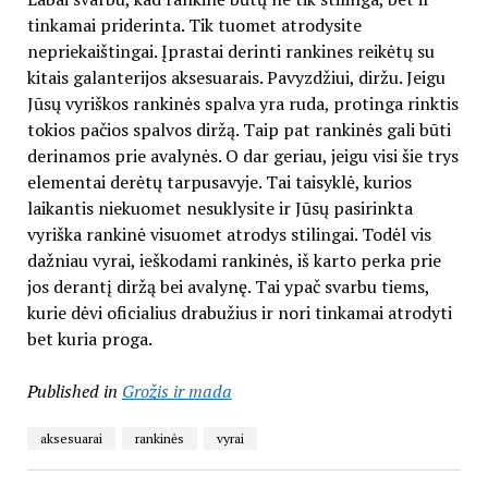
tinkamai priderinta. Tik tuomet atrodysite
nepriekaištingai. Įprastai derinti rankines reikėtų su
kitais galanterijos aksesuarais. Pavyzdžiui, diržu. Jeigu
Jūsų vyriškos rankinės spalva yra ruda, protinga rinktis
tokios pačios spalvos diržą. Taip pat rankinės gali būti
derinamos prie avalynės. O dar geriau, jeigu visi šie trys
elementai derėtų tarpusavyje. Tai taisyklė, kurios
laikantis niekuomet nesuklysite ir Jūsų pasirinkta
vyriška rankinė visuomet atrodys stilingai. Todėl vis
dažniau vyrai, ieškodami rankinės, iš karto perka prie
jos derantį diržą bei avalynę. Tai ypač svarbu tiems,
kurie dėvi oficialius drabužius ir nori tinkamai atrodyti
bet kuria proga.
Published in
Grožis ir mada
aksesuarai
rankinės
vyrai