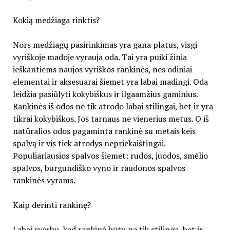
Kokią medžiaga rinktis?
Nors medžiagų pasirinkimas yra gana platus, visgi
vyriškoje madoje vyrauja oda. Tai yra puiki žinia
ieškantiems naujos vyriškos rankinės, nes odiniai
elementai ir aksesuarai šiemet yra labai madingi. Oda
leidžia pasiūlyti kokybiškus ir ilgaamžius gaminius.
Rankinės iš odos ne tik atrodo labai stilingai, bet ir yra
tikrai kokybiškos. Jos tarnaus ne vienerius metus. O iš
natūralios odos pagaminta rankinė su metais keis
spalvą ir vis tiek atrodys nepriekaištingai.
Populiariausios spalvos šiemet: rudos, juodos, smėlio
spalvos, burgundiško vyno ir raudonos spalvos
rankinės vyrams.
Kaip derinti rankinę?
Labai svarbu, kad rankinė būtų ne tik stilinga, bet ir