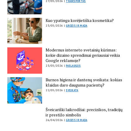
27/05/2026 |
TRANSPORTAS
Kuo ypatinga korėjietiška kosmetika?
23/05/2026 |
GROŽIS IR MADA
Modernus interneto svetainių kūrimas:
kokie dizaino sprendimai geriausiai veikia
Google reklamoje?
23/05/2026 |
PASLAUGOS
Burnos higiena ir dantenų sveikata: kokias
klaidas daro dauguma pacientų?
22/05/2026 |
SVEIKATA
Šveicariški laikrodžiai: precizikos, tradicijų
ir prestižo simbolis
26/04/2026 |
GROŽIS IR MADA