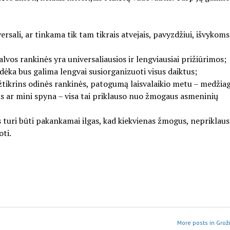
ersali, ar tinkama tik tam tikrais atvejais, pavyzdžiui, išvykoms
alvos rankinės yra universaliausios ir lengviausiai prižiūrimos;
ių dėka bus galima lengvai susiorganizuoti visus daiktus;
žtikrins odinės rankinės, patogumą laisvalaikio metu – medžiag
is ar mini spyna – visa tai priklauso nuo žmogaus asmeninių
is turi būti pakankamai ilgas, kad kiekvienas žmogus, nepriklau
oti.
More posts in Grož