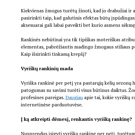
Kiekvienas žmogus turėtų žinoti, kad jo drabužiai ir a
pasirinkti taip, kad galutinis efektas būtų įspūdingas
aksesuarai gali labai paveikti bet kurio asmens sėkmę
Rankinės nebūtinai yra tik tipiškas moteriškas atributa
elementas, pabrėžiantis madingo žmogaus stiliaus pob
Kaip išsirinkti tinkamą krepšį?
Vyriškų rankinių mada
Vyriška rankinė per petį yra pastarųjų kelių sezonų h
patogumas su savimi turėti visus būtinus daiktus. Žodž
profesines pareigas.
Daugiau
apie tai, kokie vyriškų 
internetinėse parduotuvėse.
Į ką atkreipti dėmesį, renkantis vyrišką rankinę?
Nusprendus įsigyti vyrišką rankinę per petį, turėtumėt