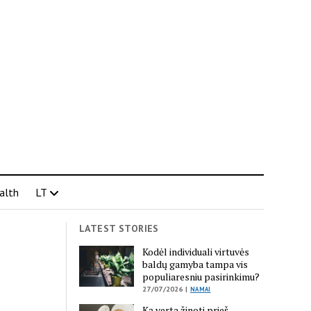
alth
LT
LATEST STORIES
Kodėl individuali virtuvės
baldų gamyba tampa vis
populiaresniu pasirinkimu?
27/07/2026 |
NAMAI
Ką verta žinoti prieš