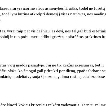
ksesuarai yra išorinė visos asmenybės išraiška, todėl jie turėtų
, todėl yra būtina atkreipti dėmesį į visas naujoves, nes mading
.
s. Vyrai taip pat vis dažniau jas dėvi, nes tai gali būti estetini
ūdį ir tuo pačiu metu atlikti griežtai apibrėžtas praktines fun
itas vyrų mados pasaulyje. Tai ne tik gražus aksesuaras, bet ir
iu, viską, ko žmogui gali prireikti per dieną, ypač atliekant s
rankinių modeliai vyrauja šį sezoną galima rasti specializuotose
e žinoti, kokiais kriterijais reikėtų vadovautis. Tarp jų galime