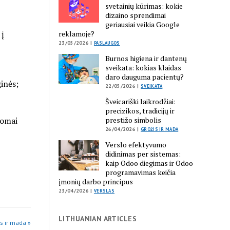
svetainių kūrimas: kokie
dizaino sprendimai
geriausiai veikia Google
 į
reklamoje?
23/05/2026 |
PASLAUGOS
Burnos higiena ir dantenų
sveikata: kokias klaidas
daro dauguma pacientų?
inės;
22/05/2026 |
SVEIKATA
Šveicariški laikrodžiai:
precizikos, tradicijų ir
somai
prestižo simbolis
26/04/2026 |
GROŽIS IR MADA
Verslo efektyvumo
didinimas per sistemas:
kaip Odoo diegimas ir Odoo
programavimas keičia
įmonių darbo principus
23/04/2026 |
VERSLAS
LITHUANIAN ARTICLES
is ir mada »