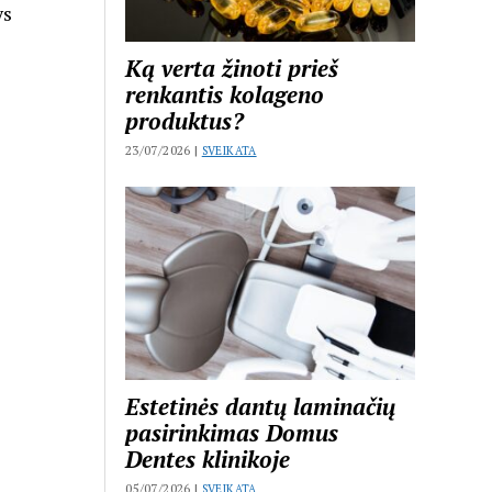
ys
Ką verta žinoti prieš
renkantis kolageno
produktus?
23/07/2026 |
SVEIKATA
Estetinės dantų laminačių
pasirinkimas Domus
Dentes klinikoje
05/07/2026 |
SVEIKATA