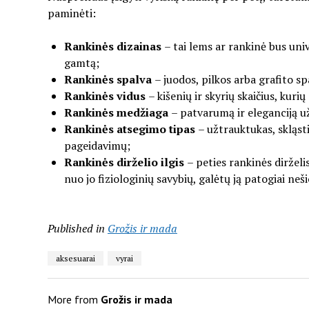
paminėti:
Rankinės dizainas
– tai lems ar rankinė bus univ
gamtą;
Rankinės spalva
– juodos, pilkos arba grafito sp
Rankinės vidus
– kišenių ir skyrių skaičius, kur
Rankinės medžiaga
– patvarumą ir eleganciją u
Rankinės atsegimo tipas
– užtrauktukas, skląst
pageidavimų;
Rankinės dirželio ilgis
– peties rankinės diržel
nuo jo fiziologinių savybių, galėtų ją patogiai neši
Published in
Grožis ir mada
aksesuarai
vyrai
More from
Grožis ir mada