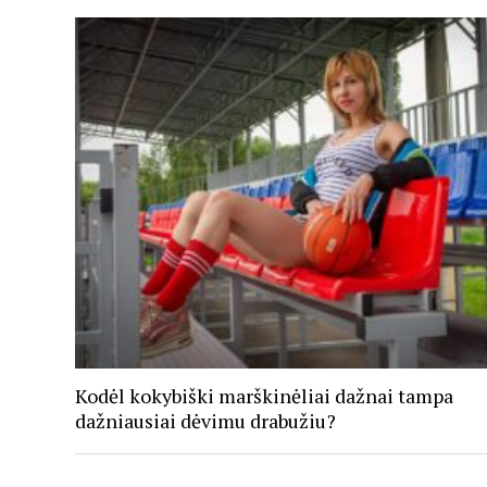
Kodėl kokybiški marškinėliai dažnai tampa
dažniausiai dėvimu drabužiu?