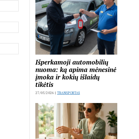
Išperkamoji automobilių
nuoma: ką apima mėnesinė
įmoka ir kokių išlaidų
tikėtis
27/05/2026 |
TRANSPORTAS