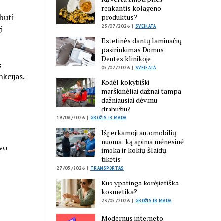
renkantis kolageno
 būti
produktus?
23/07/2026 |
SVEIKATA
i
Estetinės dantų laminačių
pasirinkimas Domus
Dentes klinikoje
s
05/07/2026 |
SVEIKATA
kcijas.
Kodėl kokybiški
marškinėliai dažnai tampa
dažniausiai dėvimu
drabužiu?
19/06/2026 |
GROŽIS IR MADA
Išperkamoji automobilių
nuoma: ką apima mėnesinė
avo
įmoka ir kokių išlaidų
tikėtis
27/05/2026 |
TRANSPORTAS
Kuo ypatinga korėjietiška
kosmetika?
23/05/2026 |
GROŽIS IR MADA
Modernus interneto