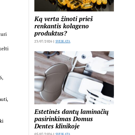
Ką verta žinoti prieš
renkantis kolageno
produktus?
turi
23/07/2026 |
SVEIKATA
elti
6,
uti,
Estetinės dantų laminačių
pasirinkimas Domus
ki
Dentes klinikoje
05/07/2026 |
SVEIKATA