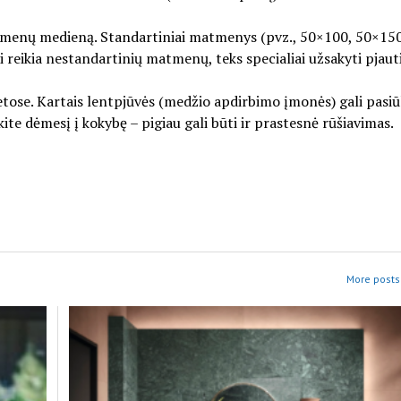
atmenų medieną. Standartiniai matmenys (pvz., 50×100, 50×1
ei reikia nestandartinių matmenų, teks specialiai užsakyti pjaut
etose. Kartais lentpjūvės (medžio apdirbimo įmonės) gali pasiū
kite dėmesį į kokybę – pigiau gali būti ir prastesnė rūšiavimas.
More posts