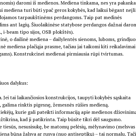
 sienomis) daromi iš medienos. Mediena tinkama, nes yra pakank
ui mediena turi būti ypač geros kokybės, kad laikui bėgant neįl
naudojamos tarpaukštinėms perdangoms. Taip pat medinės
ims ant lagių. Šiuolaikinėse statybose perdangos dažnai darom
, i-beam tipo sijos, OSB plokštės).
inė, o dailinė mediena – dailylentės sienoms, luboms, grindjuo
inė mediena plačiąja prasme, tačiau jai taikomi kiti reikalavimai
gams). Konstrukcinei medienai pirmiausia rūpi tvirtumas.
iuos dalykus:
Jei tai laikančiosios konstrukcijos, taupyti kokybės sąskaita
liai, galima rinktis pigesnę, žemesnės rūšies medieną.
tiekėjų, kurie gali pateikti informaciją apie medienos džiovinimą
ikrina, kad ji patikrinta. Taip būsite tikri dėl saugumo.
 jie tiesūs, nesusisukę, be matomų pelėsių, mėlynavimo (melsvas
iena būna žalsva ar rusva (nuo antiseptikų) – tai normalu. Tač