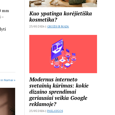
50 mm
Kuo ypatinga korėjietiška
i –
kosmetika?
23/05/2026 |
GROŽIS IR MADA
lyti
Modernus interneto
 in Namai »
svetainių kūrimas: kokie
dizaino sprendimai
geriausiai veikia Google
reklamoje?
23/05/2026 |
PASLAUGOS