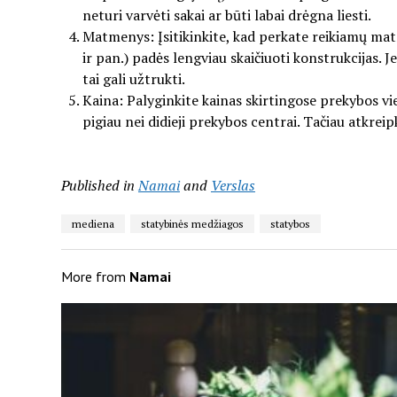
neturi varvėti sakai ar būti labai drėgna liesti.
Matmenys: Įsitikinkite, kad perkate reikiamų m
ir pan.) padės lengviau skaičiuoti konstrukcijas. J
tai gali užtrukti.
Kaina: Palyginkite kainas skirtingose prekybos vi
pigiau nei didieji prekybos centrai. Tačiau atkreip
Published in
Namai
and
Verslas
mediena
statybinės medžiagos
statybos
More from
Namai