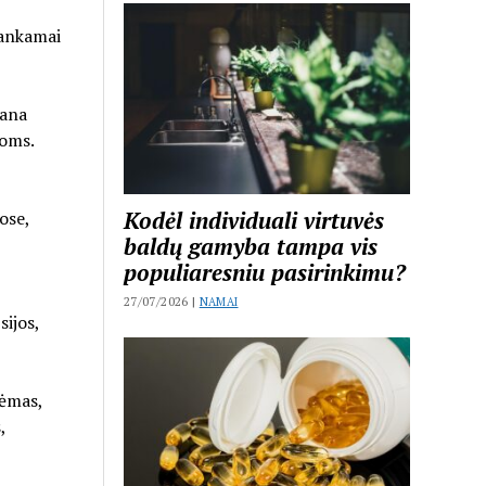
kankamai
gana
joms.
Kodėl individuali virtuvės
ose,
baldų gamyba tampa vis
populiaresniu pasirinkimu?
27/07/2026 |
NAMAI
sijos,
rėmas,
,