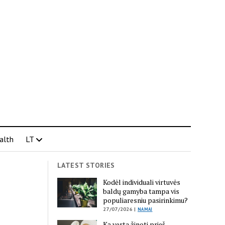
alth
LT
LATEST STORIES
Kodėl individuali virtuvės
baldų gamyba tampa vis
populiaresniu pasirinkimu?
27/07/2026 |
NAMAI
Ką verta žinoti prieš