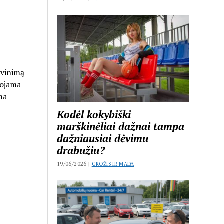
ovinimą
uojama
na
Kodėl kokybiški
marškinėliai dažnai tampa
dažniausiai dėvimu
drabužiu?
19/06/2026 |
GROŽIS IR MADA
m