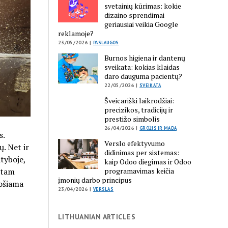
svetainių kūrimas: kokie
dizaino sprendimai
geriausiai veikia Google
reklamoje?
23/05/2026 |
PASLAUGOS
Burnos higiena ir dantenų
sveikata: kokias klaidas
daro dauguma pacientų?
22/05/2026 |
SVEIKATA
Šveicariški laikrodžiai:
precizikos, tradicijų ir
prestižo simbolis
26/04/2026 |
GROŽIS IR MADA
s.
Verslo efektyvumo
. Net ir
didinimas per sistemas:
atyboje,
kaip Odoo diegimas ir Odoo
 tam
programavimas keičia
įmonių darbo principus
uošiama
23/04/2026 |
VERSLAS
LITHUANIAN ARTICLES