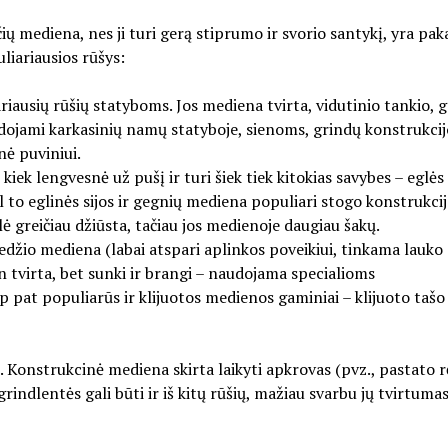
ų mediena, nes ji turi gerą stiprumo ir svorio santykį, yra pa
uliariausios rūšys:
ariausių rūšių statyboms. Jos mediena tvirta, vidutinio tankio, 
audojami karkasinių namų statyboje, sienoms, grindų konstrukci
nė puviniui.
kiek lengvesnė už pušį ir turi šiek tiek kitokias savybes – eglės
 to eglinės sijos ir gegnių mediena populiari stogo konstrukcij
ė greičiau džiūsta, tačiau jos medienoje daugiau šakų.
edžio mediena (labai atspari aplinkos poveikiui, tinkama lauko
n tvirta, bet sunki ir brangi – naudojama specialioms
pat populiarūs ir klijuotos medienos gaminiai – klijuoto tašo 
 Konstrukcinė mediena skirta laikyti apkrovas (pvz., pastato 
indlentės gali būti ir iš kitų rūšių, mažiau svarbu jų tvirtumas