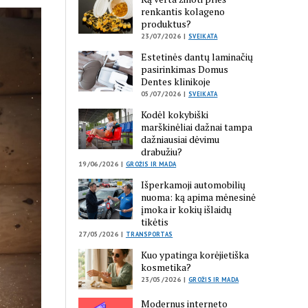
renkantis kolageno
produktus?
23/07/2026 |
SVEIKATA
Estetinės dantų laminačių
pasirinkimas Domus
Dentes klinikoje
05/07/2026 |
SVEIKATA
Kodėl kokybiški
marškinėliai dažnai tampa
dažniausiai dėvimu
drabužiu?
19/06/2026 |
GROŽIS IR MADA
Išperkamoji automobilių
nuoma: ką apima mėnesinė
įmoka ir kokių išlaidų
tikėtis
27/05/2026 |
TRANSPORTAS
Kuo ypatinga korėjietiška
kosmetika?
23/05/2026 |
GROŽIS IR MADA
Modernus interneto