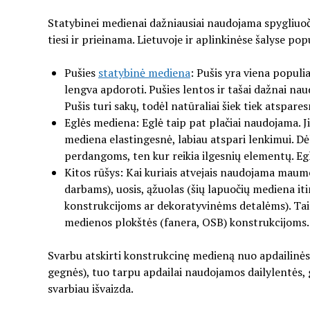
Statybinei medienai dažniausiai naudojama spygliuoči
tiesi ir prieinama. Lietuvoje ir aplinkinėse šalyse pop
Pušies
statybinė mediena
: Pušis yra viena populi
lengva apdoroti. Pušies lentos ir tašai dažnai n
Pušis turi sakų, todėl natūraliai šiek tiek atspares
Eglės mediena: Eglė taip pat plačiai naudojama. Ji 
mediena elastingesnė, labiau atspari lenkimui. Dėl
perdangoms, ten kur reikia ilgesnių elementų. Egl
Kitos rūšys: Kai kuriais atvejais naudojama maum
darbams), uosis, ąžuolas (šių lapuočių mediena iti
konstrukcijoms ar dekoratyvinėms detalėms). Taip 
medienos plokštės (fanera, OSB) konstrukcijoms.
Svarbu atskirti konstrukcinę medieną nuo apdailinės.
gegnės), tuo tarpu apdailai naudojamos dailylentės, gr
svarbiau išvaizda.