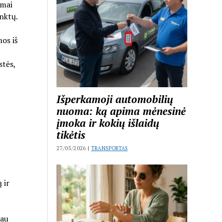
amai
inktų.
os iš
stės,
Išperkamoji automobilių
nuoma: ką apima mėnesinė
įmoka ir kokių išlaidų
tikėtis
27/05/2026 |
TRANSPORTAS
 ir
iau