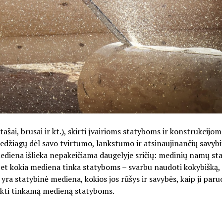
ašai, brusai ir kt.), skirti įvairioms statyboms ir konstrukcijom
džiagų dėl savo tvirtumo, lankstumo ir atsinaujinančių savybių
mediena išlieka nepakeičiama daugelyje sričių: medinių namų st
 bet kokia mediena tinka statyboms – svarbu naudoti kokybišką,
yra statybinė mediena, kokios jos rūšys ir savybės, kaip ji par
inkti tinkamą medieną statyboms.