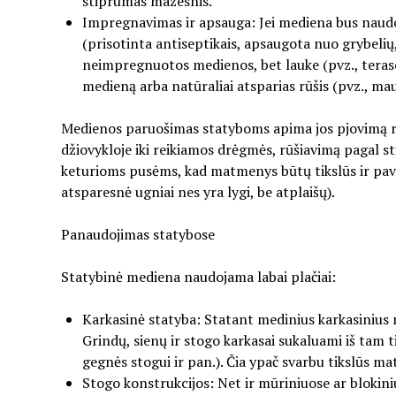
stiprumas mažesnis.
Impregnavimas ir apsauga: Jei mediena bus naudo
(prisotinta antiseptikais, apsaugota nuo grybeli
neimpregnuotos medienos, bet lauke (pvz., teras
medieną arba natūraliai atsparias rūšis (pvz., ma
Medienos paruošimas statyboms apima jos pjovimą re
džiovykloje iki reikiamos drėgmės, rūšiavimą pagal st
keturioms pusėms, kad matmenys būtų tikslūs ir pavir
atsparesnė ugniai nes yra lygi, be atplaišų).
Panaudojimas statybose
Statybinė mediena naudojama labai plačiai:
Karkasinė statyba: Statant medinius karkasinius na
Grindų, sienų ir stogo karkasai sukaluami iš tam
gegnės stogui ir pan.). Čia ypač svarbu tikslūs m
Stogo konstrukcijos: Net ir mūriniuose ar blok