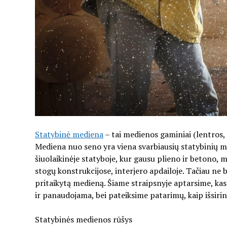
Statybinė mediena
– tai medienos gaminiai (lentros, t
Mediena nuo seno yra viena svarbiausių statybinių me
šiuolaikinėje statyboje, kur gausu plieno ir betono, 
stogų konstrukcijose, interjero apdailoje. Tačiau ne
pritaikytą medieną. Šiame straipsnyje aptarsime, kas 
ir panaudojama, bei pateiksime patarimų, kaip išsir
Statybinės medienos rūšys