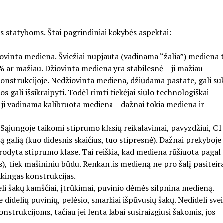
iks statyboms. Štai pagrindiniai kokybės aspektai:
ovinta mediena. Šviežiai nupjauta (vadinama “žalia”) mediena 
 ar mažiau. Džiovinta mediena yra stabilesnė – ji mažiau
onstrukcijoje. Nedžiovinta mediena, džiūdama pastate, gali suk
s gali išsikraipyti. Todėl rimti tiekėjai siūlo technologiškai
 ji vadinama kalibruota mediena – dažnai tokia mediena ir
ąjungoje taikomi stiprumo klasių reikalavimai, pavyzdžiui, C1
 galią (kuo didesnis skaičius, tuo stipresnė). Dažnai prekyboje
dyta stiprumo klase. Tai reiškia, kad mediena rūšiuota pagal
us), tiek mašininiu būdu. Renkantis medieną ne pro šalį pasiteira
sakingas konstrukcijas.
eli šakų kamščiai, įtrūkimai, puvinio dėmės silpnina medieną.
idelių puvinių, pelėsio, smarkiai išpūvusių šakų. Nedideli svei
nstrukcijoms, tačiau jei lenta labai susiraizgiusi šakomis, jos