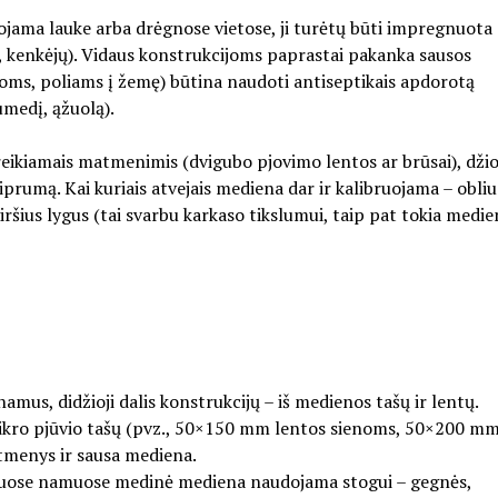
jama lauke arba drėgnose vietose, ji turėtų būti impregnuota
ų, kenkėjų). Vidaus konstrukcijoms paprastai pakanka sausos
oms, poliams į žemę) būtina naudoti antiseptikais apdorotą
umedį, ąžuolą).
ikiamais matmenimis (dvigubo pjovimo lentos ar brūsai), dži
iprumą. Kai kuriais atvejais mediena dar ir kalibruojama – obli
šius lygus (tai svarbu karkaso tikslumui, taip pat tokia medie
mus, didžioji dalis konstrukcijų – iš medienos tašų ir lentų.
 tikro pjūvio tašų (pvz., 50×150 mm lentos sienoms, 50×200 m
atmenys ir sausa mediena.
iniuose namuose medinė mediena naudojama stogui – gegnės,