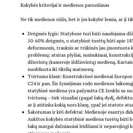
Kokybės kriterijai ir medienos paruošimas
Ne tik medienos rūšis, bet ir jos kokybė lemia, ar ji t
Drėgmės lygis: Statybose turi būti naudojama dži
50-60% drėgmės, o statybinė turėtų būti apie 18%
deformuosis, trauksis ar trūkinės jau įmontuota k
problemų: atsiras plyšiai, susisukimai, konstrukcijo
džiovintą (kameroje išdžiovintą) medieną. Kartais
nuobliuota iki tikslių matmenų.
Tvirtumo klasė: Konstrukcinei medienai Europos S
C24 ir pan. Šis žymėjimas rodo medienos laikomąją
statybinė mediena yra pažymėta CE ženklu su nuro
tvirtumą – tiek vizualiai (pagal šakų dydį, defekt
ar ji atitinka kokią nors klasę, ypač jei statote at
Šakotumas ir kiti defektai: Medienoje esantys did
Aukštos kokybės statybinė mediena turėtų būti be d
šakų mazgai dažniausiai leidžiami ir nepavojingi ko