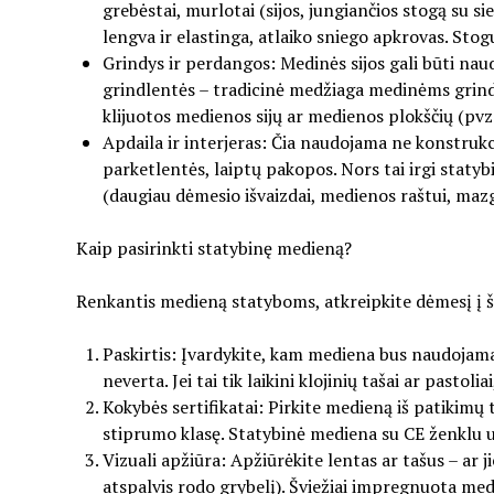
grebėstai, murlotai (sijos, jungiančios stogą su
lengva ir elastinga, atlaiko sniego apkrovas. Stog
Grindys ir perdangos: Medinės sijos gali būti 
grindlentės – tradicinė medžiaga medinėms grind
klijuotos medienos sijų ar medienos plokščių (pvz.
Apdaila ir interjeras: Čia naudojama ne konstrukc
parketlentės, laiptų pakopos. Nors tai irgi statyb
(daugiau dėmesio išvaizdai, medienos raštui, maz
Kaip pasirinkti statybinę medieną?
Renkantis medieną statyboms, atkreipkite dėmesį į š
Paskirtis: Įvardykite, kam mediena bus naudojama. 
neverta. Jei tai tik laikini klojinių tašai ar pasto
Kokybės sertifikatai: Pirkite medieną iš patikimų 
stiprumo klasę. Statybinė mediena su CE ženklu užt
Vizuali apžiūra: Apžiūrėkite lentas ar tašus – ar
atspalvis rodo grybelį). Šviežiai impregnuota med