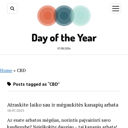
open
menu
07/08/2026
Home
»
CBD
Posts tagged as “CBD”
Atraskite laiko sau ir mėgaukitės kanapių arbata
18/07/2023
Ar esate arbatos mėgėjas, norintis paįvairinti savo
kasdienybę? Neieškokite daugiau – tai kanapių arbata!