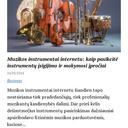
Muzikos instrumentai internetu: kaip pasikeitė
instrumentų įsigijimo ir mokymosi įpročiai
24/05/2024
Business
Muzikos instrumentai internetu šiandien tapo
neatsiejama tiek pradedančiųjų, tiek profesionalių
muzikantų kasdienybės dalimi. Dar prieš kelis
dešimtmečius instrumentų pasirinkimas dažniausiai
apsiribodavo fizinėmis muzikos parduotuvėmis,
kuriose...