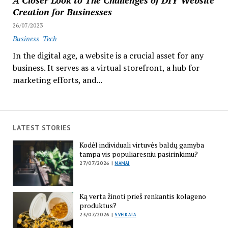
A Closer Look to The Challenges of DIY Website
Creation for Businesses
26/07/2023
Business
Tech
In the digital age, a website is a crucial asset for any
business. It serves as a virtual storefront, a hub for
marketing efforts, and...
LATEST STORIES
Kodėl individuali virtuvės baldų gamyba
tampa vis populiaresniu pasirinkimu?
27/07/2026 |
NAMAI
Ką verta žinoti prieš renkantis kolageno
produktus?
23/07/2026 |
SVEIKATA