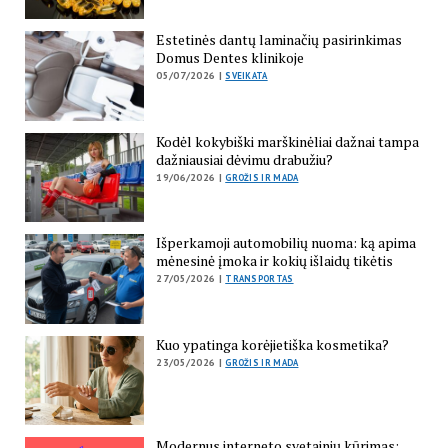
Estetinės dantų laminačių pasirinkimas
Domus Dentes klinikoje
05/07/2026 |
SVEIKATA
Kodėl kokybiški marškinėliai dažnai tampa
dažniausiai dėvimu drabužiu?
19/06/2026 |
GROŽIS IR MADA
Išperkamoji automobilių nuoma: ką apima
mėnesinė įmoka ir kokių išlaidų tikėtis
27/05/2026 |
TRANSPORTAS
Kuo ypatinga korėjietiška kosmetika?
23/05/2026 |
GROŽIS IR MADA
Modernus interneto svetainių kūrimas: