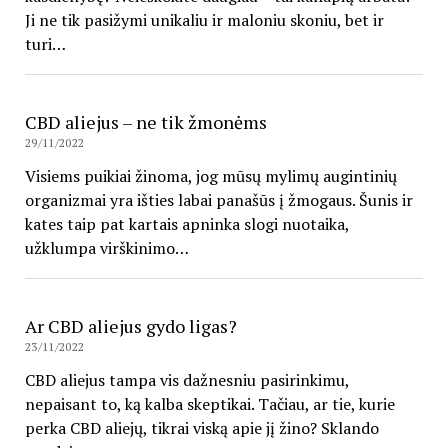
Ji ne tik pasižymi unikaliu ir maloniu skoniu, bet ir
turi…
CBD aliejus – ne tik žmonėms
29/11/2022
Visiems puikiai žinoma, jog mūsų mylimų augintinių
organizmai yra išties labai panašūs į žmogaus. Šunis ir
kates taip pat kartais apninka slogi nuotaika,
užklumpa virškinimo…
Ar CBD aliejus gydo ligas?
23/11/2022
CBD aliejus tampa vis dažnesniu pasirinkimu,
nepaisant to, ką kalba skeptikai. Tačiau, ar tie, kurie
perka CBD aliejų, tikrai viską apie jį žino? Sklando