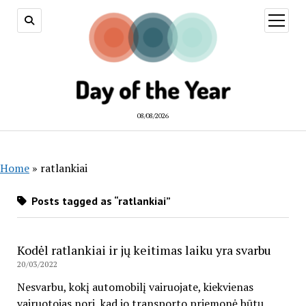
open
menu
08/08/2026
Home
»
ratlankiai
Posts tagged as “ratlankiai”
Kodėl ratlankiai ir jų keitimas laiku yra svarbu
20/03/2022
Nesvarbu, kokį automobilį vairuojate, kiekvienas
vairuotojas nori, kad jo transporto priemonė būtų