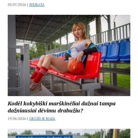
05/07/2026 |
SVEIKATA
Kodėl kokybiški marškinėliai dažnai tampa
dažniausiai dėvimu drabužiu?
19/06/2026 |
GROŽIS IR MADA