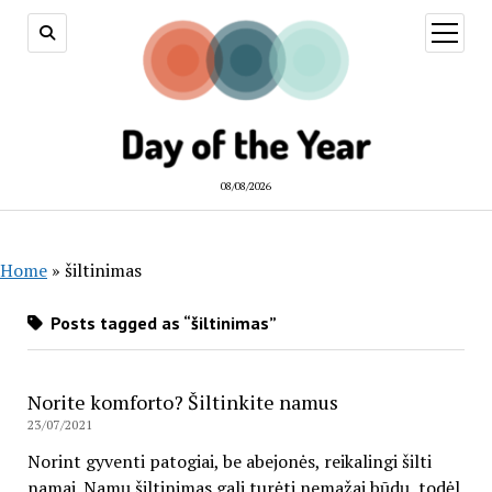
open
menu
08/08/2026
Home
»
šiltinimas
Posts tagged as “šiltinimas”
Norite komforto? Šiltinkite namus
23/07/2021
Norint gyventi patogiai, be abejonės, reikalingi šilti
namai. Namų šiltinimas gali turėti nemažai būdų, todėl