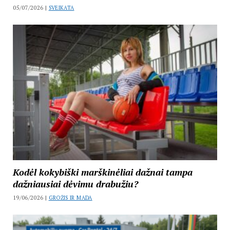
05/07/2026 |
SVEIKATA
Kodėl kokybiški marškinėliai dažnai tampa
dažniausiai dėvimu drabužiu?
19/06/2026 |
GROŽIS IR MADA