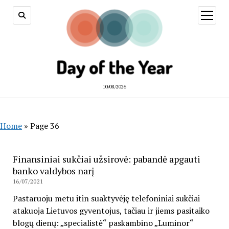
open
menu
10/08/2026
Home
»
Page 36
Day
Finansiniai sukčiai užsirovė: pabandė apgauti
of
banko valdybos narį
16/07/2021
the
Pastaruoju metu itin suaktyvėję telefoniniai sukčiai
year
atakuoja Lietuvos gyventojus, tačiau ir jiems pasitaiko
blogų dienų: „specialistė“ paskambino „Luminor“
2026