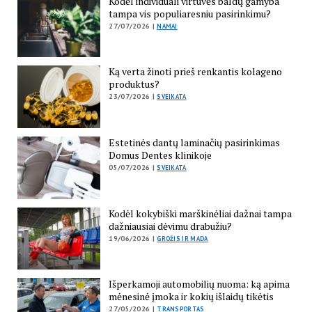
Kodėl individuali virtuvės baldų gamyba
tampa vis populiaresniu pasirinkimu?
27/07/2026 |
NAMAI
Ką verta žinoti prieš renkantis kolageno
produktus?
23/07/2026 |
SVEIKATA
Estetinės dantų laminačių pasirinkimas
Domus Dentes klinikoje
05/07/2026 |
SVEIKATA
Kodėl kokybiški marškinėliai dažnai tampa
dažniausiai dėvimu drabužiu?
19/06/2026 |
GROŽIS IR MADA
Išperkamoji automobilių nuoma: ką apima
mėnesinė įmoka ir kokių išlaidų tikėtis
27/05/2026 |
TRANSPORTAS