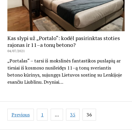
Kas slypi už „Portalo“: kodėl pasirinktas stoties
rajonas ir 11–a tonų betono?
04/07/2021
„Portalas“ – tarsi iš mokslinės fantastikos puslapių ar
tiesiai iš kosmoso nusileidęs 11–ą tonų sveriantis
betono kūrinys, sujungęs Lietuvos sostinę su Lenkijoje
esančiu Liublinu. Dvyniai…
Posts
Previous
1
…
35
36
pagination