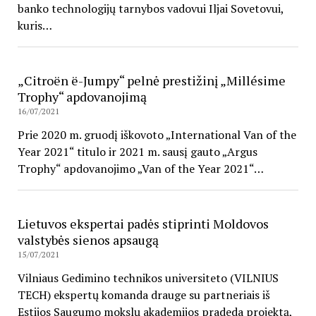
banko technologijų tarnybos vadovui Iljai Sovetovui,
kuris…
„Citroën ë-Jumpy“ pelnė prestižinį „Millésime
Trophy“ apdovanojimą
16/07/2021
Prie 2020 m. gruodį iškovoto „International Van of the
Year 2021“ titulo ir 2021 m. sausį gauto „Argus
Trophy“ apdovanojimo „Van of the Year 2021“…
Lietuvos ekspertai padės stiprinti Moldovos
valstybės sienos apsaugą
15/07/2021
Vilniaus Gedimino technikos universiteto (VILNIUS
TECH) ekspertų komanda drauge su partneriais iš
Estijos Saugumo mokslų akademijos pradeda projektą,