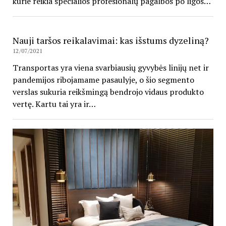
kurie reikia specialios profesionalų pagalbos po ligos…
Nauji taršos reikalavimai: kas išstums dyzeliną?
12/07/2021
Transportas yra viena svarbiausių gyvybės linijų net ir
pandemijos ribojamame pasaulyje, o šio segmento
verslas sukuria reikšmingą bendrojo vidaus produkto
vertę. Kartu tai yra ir…