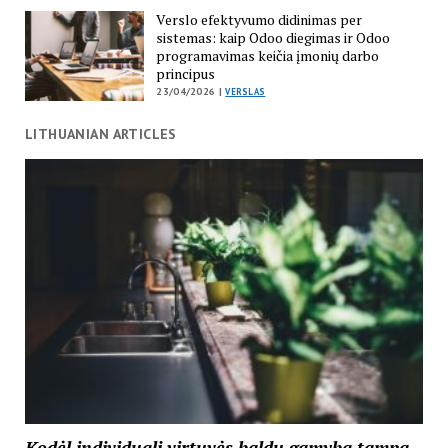
Verslo efektyvumo didinimas per
sistemas: kaip Odoo diegimas ir Odoo
programavimas keičia įmonių darbo
principus
23/04/2026 |
VERSLAS
LITHUANIAN ARTICLES
Kodėl individuali virtuvės baldų gamyba tampa