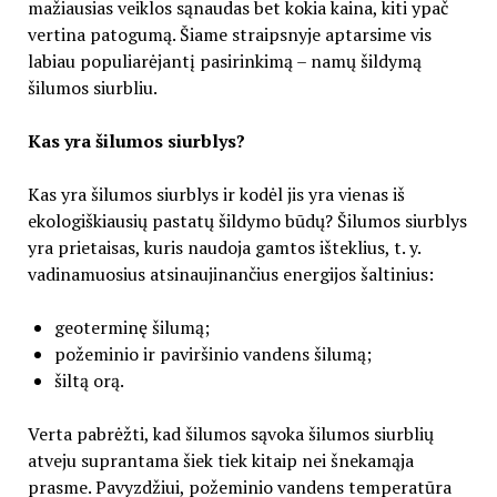
mažiausias veiklos sąnaudas bet kokia kaina, kiti ypač
vertina patogumą. Šiame straipsnyje aptarsime vis
labiau populiarėjantį pasirinkimą – namų šildymą
šilumos siurbliu.
Kas yra šilumos siurblys?
Kas yra šilumos siurblys ir kodėl jis yra vienas iš
ekologiškiausių pastatų šildymo būdų? Šilumos siurblys
yra prietaisas, kuris naudoja gamtos išteklius, t. y.
vadinamuosius atsinaujinančius energijos šaltinius:
geoterminę šilumą;
požeminio ir paviršinio vandens šilumą;
šiltą orą.
Verta pabrėžti, kad šilumos sąvoka šilumos siurblių
atveju suprantama šiek tiek kitaip nei šnekamąja
prasme. Pavyzdžiui, požeminio vandens temperatūra