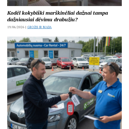
Kodėl kokybiški marškinėliai dažnai tampa
dažniausiai dėvimu drabužiu?
19/06/2026 |
GROŽIS IR MADA