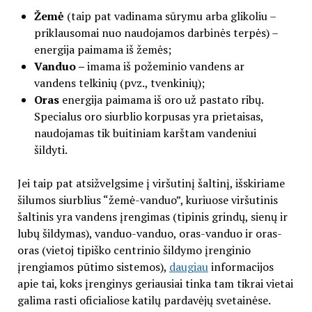
Ž
emė
(taip pat vadinama sūrymu arba glikoliu –
priklausomai nuo naudojamos darbinės terpės) –
energija paimama iš žemės;
Vanduo –
imama iš požeminio vandens ar
vandens telkinių (pvz., tvenkinių);
Oras
energija paimama iš oro už pastato ribų.
Specialus oro siurblio korpusas yra prietaisas,
naudojamas tik buitiniam karštam vandeniui
šildyti.
Jei taip pat atsižvelgsime į viršutinį šaltinį, išskiriame
šilumos siurblius “žemė-vanduo”, kuriuose viršutinis
šaltinis yra vandens įrengimas (tipinis grindų, sienų ir
lubų šildymas), vanduo-vanduo, oras-vanduo ir oras-
oras (vietoj tipiško centrinio šildymo įrenginio
įrengiamos pūtimo sistemos),
daugiau
informacijos
apie tai, koks įrenginys geriausiai tinka tam tikrai vietai
galima rasti oficialiose katilų pardavėjų svetainėse.