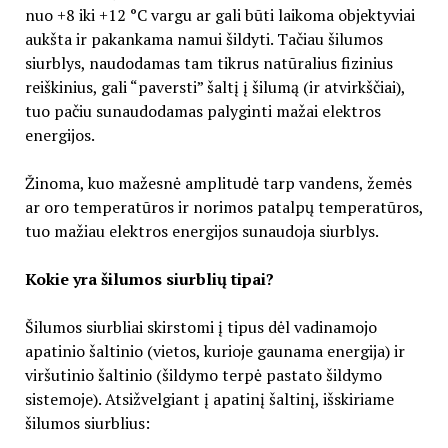
nuo +8 iki +12 °C vargu ar gali būti laikoma objektyviai
aukšta ir pakankama namui šildyti. Tačiau šilumos
siurblys, naudodamas tam tikrus natūralius fizinius
reiškinius, gali “paversti” šaltį į šilumą (ir atvirkščiai),
tuo pačiu sunaudodamas palyginti mažai elektros
energijos.
Žinoma, kuo mažesnė amplitudė tarp vandens, žemės
ar oro temperatūros ir norimos patalpų temperatūros,
tuo mažiau elektros energijos sunaudoja siurblys.
Kokie yra šilumos siurblių tipai?
Šilumos siurbliai skirstomi į tipus dėl vadinamojo
apatinio šaltinio (vietos, kurioje gaunama energija) ir
viršutinio šaltinio (šildymo terpė pastato šildymo
sistemoje). Atsižvelgiant į apatinį šaltinį, išskiriame
šilumos siurblius: