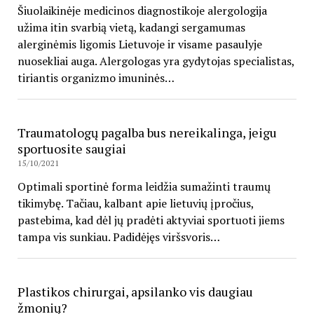
Šiuolaikinėje medicinos diagnostikoje alergologija
užima itin svarbią vietą, kadangi sergamumas
alerginėmis ligomis Lietuvoje ir visame pasaulyje
nuosekliai auga. Alergologas yra gydytojas specialistas,
tiriantis organizmo imuninės…
Traumatologų pagalba bus nereikalinga, jeigu
sportuosite saugiai
15/10/2021
Optimali sportinė forma leidžia sumažinti traumų
tikimybę. Tačiau, kalbant apie lietuvių įpročius,
pastebima, kad dėl jų pradėti aktyviai sportuoti jiems
tampa vis sunkiau. Padidėjęs viršsvoris…
Plastikos chirurgai, apsilanko vis daugiau
žmonių?