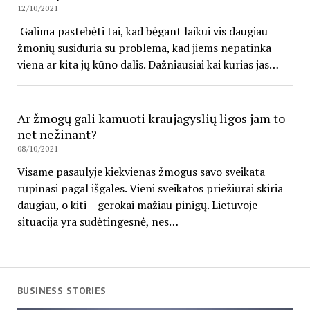
12/10/2021
Galima pastebėti tai, kad bėgant laikui vis daugiau
žmonių susiduria su problema, kad jiems nepatinka
viena ar kita jų kūno dalis. Dažniausiai kai kurias jas…
Ar žmogų gali kamuoti kraujagyslių ligos jam to
net nežinant?
08/10/2021
Visame pasaulyje kiekvienas žmogus savo sveikata
rūpinasi pagal išgales. Vieni sveikatos priežiūrai skiria
daugiau, o kiti – gerokai mažiau pinigų. Lietuvoje
situacija yra sudėtingesnė, nes…
BUSINESS STORIES