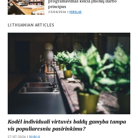
programavimas keičia įmonių darbo
principus
23/04/2026 |
VERSLAS
LITHUANIAN ARTICLES
Kodėl individuali virtuvės baldų gamyba tampa
vis populiaresniu pasirinkimu?
27/07/2026 |
NAMAI