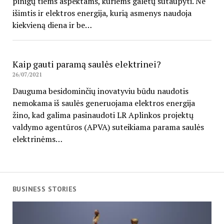
pinigų tiems aspektams, kuriems galėtų sutaupyti. Ne
išimtis ir elektros energija, kurią asmenys naudoja
kiekvieną diena ir be…
Kaip gauti paramą saulės elektrinei?
26/07/2021
Dauguma besidominčių inovatyviu būdu naudotis
nemokama iš saulės generuojama elektros energija
žino, kad galima pasinaudoti LR Aplinkos projektų
valdymo agentūros (APVA) suteikiama parama saulės
elektrinėms…
BUSINESS STORIES