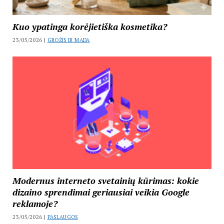
Kuo ypatinga korėjietiška kosmetika?
23/05/2026 |
GROŽIS IR MADA
Modernus interneto svetainių kūrimas: kokie
dizaino sprendimai geriausiai veikia Google
reklamoje?
23/05/2026 |
PASLAUGOS