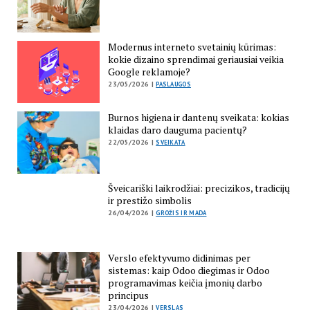
Modernus interneto svetainių kūrimas:
kokie dizaino sprendimai geriausiai veikia
Google reklamoje?
23/05/2026 |
PASLAUGOS
Burnos higiena ir dantenų sveikata: kokias
klaidas daro dauguma pacientų?
22/05/2026 |
SVEIKATA
Šveicariški laikrodžiai: precizikos, tradicijų
ir prestižo simbolis
26/04/2026 |
GROŽIS IR MADA
Verslo efektyvumo didinimas per
sistemas: kaip Odoo diegimas ir Odoo
programavimas keičia įmonių darbo
principus
23/04/2026 |
VERSLAS