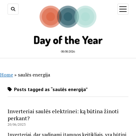
open
menu
08/08/2026
Home
»
saulės energija
Posts tagged as “saulės energija”
Inverteriai saulės elektrinei: ką būtina žinoti
perkant?
20/06/2023
Inverteriai, dar vadinami įtampos keitikliais, yra būtini