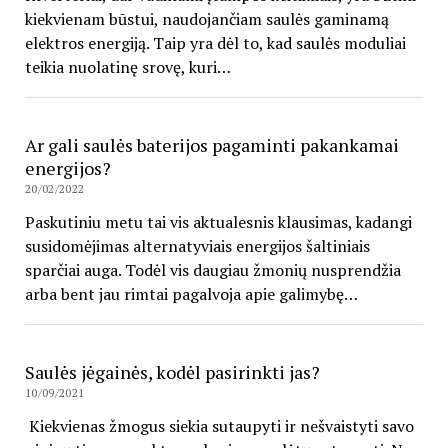
kiekvienam būstui, naudojančiam saulės gaminamą
elektros energiją. Taip yra dėl to, kad saulės moduliai
teikia nuolatinę srovę, kuri…
Ar gali saulės baterijos pagaminti pakankamai
energijos?
20/02/2022
Paskutiniu metu tai vis aktualesnis klausimas, kadangi
susidomėjimas alternatyviais energijos šaltiniais
sparčiai auga. Todėl vis daugiau žmonių nusprendžia
arba bent jau rimtai pagalvoja apie galimybę…
Saulės jėgainės, kodėl pasirinkti jas?
10/09/2021
Kiekvienas žmogus siekia sutaupyti ir nešvaistyti savo