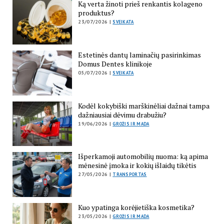
Ką verta žinoti prieš renkantis kolageno
produktus?
23/07/2026 |
SVEIKATA
Estetinės dantų laminačių pasirinkimas
Domus Dentes klinikoje
05/07/2026 |
SVEIKATA
Kodėl kokybiški marškinėliai dažnai tampa
dažniausiai dėvimu drabužiu?
19/06/2026 |
GROŽIS IR MADA
Išperkamoji automobilių nuoma: ką apima
mėnesinė įmoka ir kokių išlaidų tikėtis
27/05/2026 |
TRANSPORTAS
Kuo ypatinga korėjietiška kosmetika?
23/05/2026 |
GROŽIS IR MADA